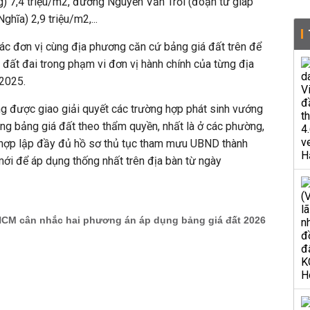
g)
7,4 triệu/m2, đ
ư
ờ
ng
Nguy
ễ
n
Văn
Tr
ỗ
i
(đoạn t
ừ
giáp
ghĩa) 2,9 triệu/m2,...
 đơn vị cùng địa phương căn cứ bảng giá đất trên để
ề đất đai trong phạm vi đơn vị hành chính của từng địa
2025.
g được giao giải quyết các trường hợp phát sinh vướng
ụng bảng giá đất
theo thẩm quyền
, nhất là ở các phường,
i hợp lập đầy đủ hồ sơ thủ tục tham mưu UBND thành
ới để áp dụng thống nhất trên địa bàn từ ngày