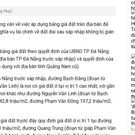
g Huy
).
 văn về việc áp dụng bảng giá đất trên địa bàn để
hĩa vụ tài chính về đất đai sau sáp nhập không bị gián
 bảng giá đất theo quyết định của UBND TP Đà Nẵng
 địa bàn TP Đà Nẵng trước sáp nhập) và quyết định của
dụng với địa bàn tỉnh Quảng Nam cũ).
à Nẵng trước sáp nhập, đường Bạch Đằng (đoạn từ
Linh) là nơi có giá đất ở tại vị trí 1 cao nhất, với gần
 nơi khác như đường Nguyễn Văn Linh (đoạn từ Bạch
42,8 triệu/m2; đường Phạm Văn Đồng 197,2 triệu/m2;
iá đất trước đây quy định giá đất ở vị trí 1 tại đ
ường
 triệu/m2, đ
ư
ờ
ng Quang Trung (đoạn t
ừ
giáp Ph
ạ
m
Văn