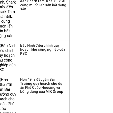
đến Shark Tam, Khải Silk: Ai
cũng muốn lấn sân bất động
Thị trường thường
sản
‘phất lên’ trong tháng 8,
nhóm ngành nào có
tiềm năng dẫn sóng?
Bắc Ninh điều chỉnh quy
hoạch khu công nghiệp của
KBC
Hơn 49ha đất gần Bãi
Trường quy hoạch cho dự
án Phú Quốc Housing và
bóng dáng của MIK Group