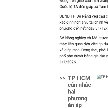
Đ
ồ
ng đ
ế
n giáp c
ầ
u Tam
Gian
Quốc lộ
1A đ
ế
n giáp xã Tam N
UBND TP Đà Nẵng yêu cầu các
xác định nghĩa vụ tài chính v
phương đến hết ngày 31/12/
Sở Nông nghiệp và Môi trườn
mắc liên quan đến việc áp d
xã giáp ranh. Đồng thời, phố
phố phê duyệt bảng giá đất m
1/1/2026.
>>
TP HCM
cân nhắc
hai
phương
án áp