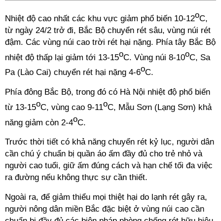
o
Nhiệt độ cao nhất các khu vực giảm phổ biến 10-12
C,
từ ngày 24/2 trở đi, Bắc Bộ chuyển rét sâu, vùng núi rét
đậm. Các vùng núi cao trời rét hại nặng. Phía tây Bắc Bộ
o
o
nhiệt độ thấp lại giảm tới 13-15
C. Vùng núi 8-10
C, Sa
o
Pa (Lào Cai) chuyển rét hại nặng 4-6
C.
Phía đông Bắc Bộ, trong đó có Hà Nội nhiệt độ phổ biến
o
o
từ 13-15
C, vùng cao 9-11
C, Mẫu Sơn (Lạng Sơn) khả
o
năng giảm còn 2-4
C.
Trước thời tiết có khả năng chuyển rét kỷ lục, người dân
cần chú ý chuẩn bị quần áo ấm đầy đủ cho trẻ nhỏ và
người cao tuổi, giữ ấm đúng cách và hạn chế tối đa việc
ra đường nếu không thực sự cần thiết.
Ngoài ra, để giảm thiểu mọi thiệt hại do lạnh rét gây ra,
người nông dân miền Bắc đặc biệt ở vùng núi cao cần
chuẩn bị đầy đủ các biện pháp phòng chống rét hữu hiệu