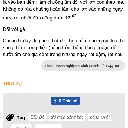
là vào ban đêm; làm chuồng úm đối với lợn con theo mẹ.
Không cọ rửa chuồng hoặc tắm cho lợn vào những ngày
oC
mưa rét nhiệt độ xuống dưới 12
.
Đối với gà
Chuẩn bị đầy đủ phên, bạt để che chắn, chống gió lùa; bổ
sung thêm bóng điện (bóng tròn, bóng hồng ngoại) để
sưởi ấm cho gia cầm trong những ngày rét đậm, rét hại.
Theo
Doanh Nghiệp & Kinh Doanh
Copy link
THỜI SỰ
0
Chia sẻ
Bắc Bộ
gió mùa đông bắc
băng tuyết
Tag: