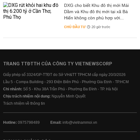
DXG cho biết Khu đô thị mới Mái
Dầm và Khu đô thị mới tại xã Bá
Hiến không còn phù hợp với...
CHỦ ĐẦU TƯ
20 giờ trước
TRANG TTĐTTH CỦA CÔNG TY VIETNEWSCORP
Giấy phép số 3324/GP-TTĐT do Sở VH&TT TPHCM cấp ngày 20/3/2026
Lầu 5 - Compa Building - 293 Điện Biên Phủ - Phường Gia Định - TP.HCM
Chi nhánh:
Số 5 - Khu 38A Trần Phú - Phường Ba Đình - TP. Hà Nội
Chịu trách nhiệm nội dung:
Nguyễn Minh Quyết
Trách nhiệm về thông tin
Hotline:
0975798489
Email:
info@vietnammoi.vn