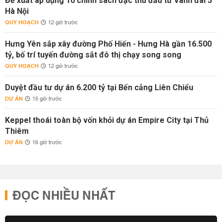
Đề xuất áp dụng 10 chính sách đặc thù đầu tư Vành đai 5
Hà Nội
QUY HOẠCH
12 giờ trước
Hưng Yên sắp xây đường Phố Hiến - Hưng Hà gần 16.500
tỷ, bố trí tuyến đường sắt đô thị chạy song song
QUY HOẠCH
12 giờ trước
Duyệt đầu tư dự án 6.200 tỷ tại Bến cảng Liên Chiểu
DỰ ÁN
15 giờ trước
Keppel thoái toàn bộ vốn khỏi dự án Empire City tại Thủ
Thiêm
DỰ ÁN
16 giờ trước
ĐỌC NHIỀU NHẤT