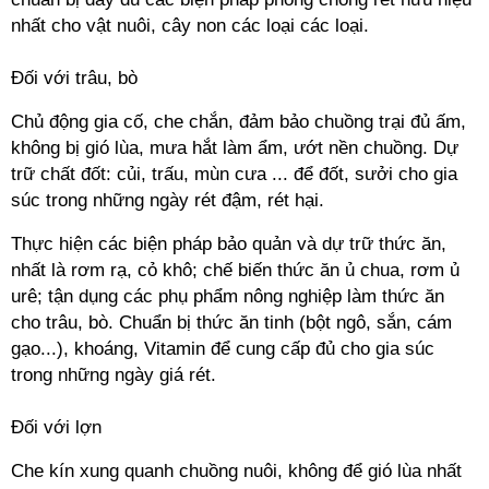
nhất cho vật nuôi, cây non các loại các loại.
Đối với trâu, bò
Chủ động gia cố, che chắn, đảm bảo chuồng trại đủ ấm,
không bị gió lùa, mưa hắt làm ẩm, ướt nền chuồng. Dự
trữ chất đốt: củi, trấu, mùn cưa ... để đốt, sưởi cho gia
súc trong những ngày rét đậm, rét hại.
Thực hiện các biện pháp bảo quản và dự trữ thức ăn,
nhất là rơm rạ, cỏ khô; chế biến thức ăn ủ chua, rơm ủ
urê; tận dụng các phụ phẩm nông nghiệp làm thức ăn
cho trâu, bò. Chuẩn bị thức ăn tinh (bột ngô, sắn, cám
gạo...), khoáng, Vitamin để cung cấp đủ cho gia súc
trong những ngày giá rét.
Đối với lợn
Che kín xung quanh chuồng nuôi, không để gió lùa nhất