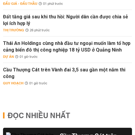
ĐẤU GIÁ - ĐẤU THẦU
01 phút trước
Đất tăng giá sau khi thu hồi: Người dân cần được chia sẻ
lợi ích hợp lý
THỊ TRƯỜNG
26 phút trước
Thái An Holdings cùng nhà đầu tư ngoại muốn làm tổ hợp
cảng biển đô thị công nghiệp 18 tỷ USD ở Quảng Ninh
DỰ ÁN
01 giờ trước
Cầu Thượng Cát trên Vành đai 3,5 sau gần một năm thi
công
QUY HOẠCH
01 giờ trước
ĐỌC NHIỀU NHẤT