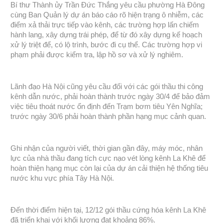
Bí thư Thành ủy Trần Đức Thắng yêu cầu phường Hà Đông
cùng Ban Quản lý dự án báo cáo rõ hiện trạng ô nhiễm, các
điểm xả thải trực tiếp vào kênh, các trường hợp lấn chiếm
hành lang, xây dựng trái phép, để từ đó xây dựng kế hoạch
xử lý triệt để, có lộ trình, bước đi cụ thể. Các trường hợp vi
phạm phải được kiểm tra, lập hồ sơ và xử lý nghiêm.
Lãnh đạo Hà Nội cũng yêu cầu đối với các gói thầu thi công
kênh dẫn nước, phải hoàn thành trước ngày 30/4 để bảo đảm
việc tiêu thoát nước ổn định đến Trạm bơm tiêu Yên Nghĩa;
trước ngày 30/6 phải hoàn thành phần hạng mục cảnh quan.
Ghi nhận của người viết, thời gian gần đây, máy móc, nhân
lực của nhà thầu đang tích cực nạo vét lòng kênh La Khê để
hoàn thiện hạng mục còn lại của dự án cải thiện hệ thống tiêu
nước khu vực phía Tây Hà Nội.
Đến thời điểm hiện tại, 12/12 gói thầu cứng hóa kênh La Khê
đã triển khai với khối lượng đạt khoảng 86%.