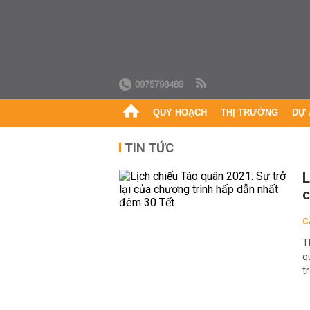
0975798489
QUY HOẠCH
THỊ TRƯỜNG
DỰ 
TIN TỨC
L
c
C
T
q
t