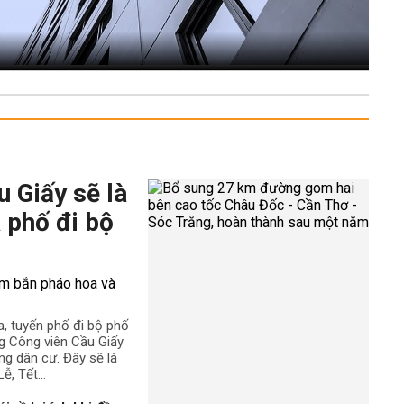
 Giấy sẽ là
 phố đi bộ
a, tuyến phố đi bộ phố
g Công viên Cầu Giấy
ng dân cư. Đây sẽ là
ễ, Tết...