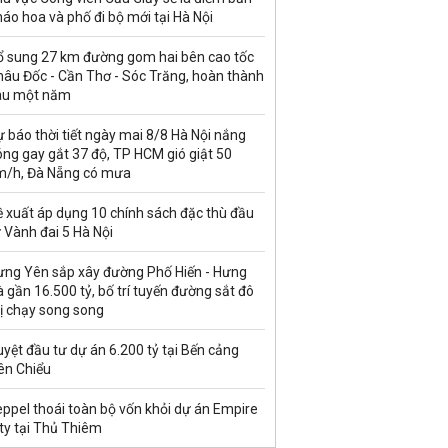
áo hoa và phố đi bộ mới tại Hà Nội
ổ sung 27 km đường gom hai bên cao tốc
hâu Đốc - Cần Thơ - Sóc Trăng, hoàn thành
au một năm
 báo thời tiết ngày mai 8/8 Hà Nội nắng
ng gay gắt 37 độ, TP HCM gió giật 50
m/h, Đà Nẵng có mưa
ề xuất áp dụng 10 chính sách đặc thù đầu
 Vành đai 5 Hà Nội
ưng Yên sắp xây đường Phố Hiến - Hưng
 gần 16.500 tỷ, bố trí tuyến đường sắt đô
ị chạy song song
yệt đầu tư dự án 6.200 tỷ tại Bến cảng
ên Chiểu
ppel thoái toàn bộ vốn khỏi dự án Empire
ty tại Thủ Thiêm