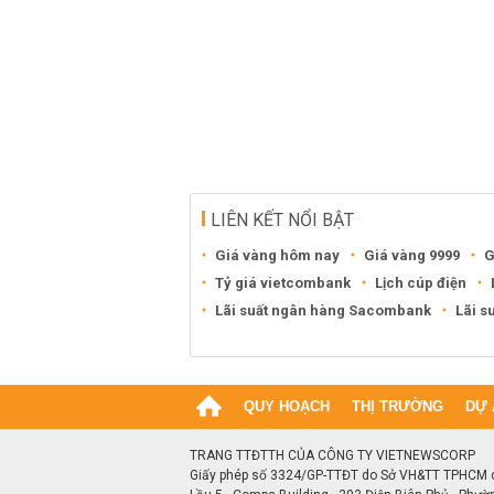
LIÊN KẾT NỔI BẬT
Giá vàng hôm nay
Giá vàng 9999
G
Tỷ giá vietcombank
Lịch cúp điện
Lãi suất ngân hàng Sacombank
Lãi s
QUY HOẠCH
THỊ TRƯỜNG
DỰ 
TRANG TTĐTTH CỦA CÔNG TY VIETNEWSCORP
Giấy phép số 3324/GP-TTĐT do Sở VH&TT TPHCM 