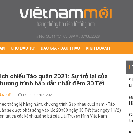
Hà Nội 30.11 °C
|
03:06AM, 07/08/2026
ÁN
CHỦ ĐẦU TƯ
ĐẤU GIÁ - ĐẤU THẦU
KINH DOANH
ịch chiếu Táo quân 2021: Sự trở lại của
9
hương trình hấp dẫn nhất đêm 30 Tết
k
ẦN BIẾT
16:09 | 03/02/2021
Đề
H
heo thông lệ hàng năm, chương trình Gặp nhau cuối năm - Táo
uân sẽ được phát sóng vào lúc 20h00 ngày 30 Tết (tức ngày 11/2)
G
rên tất cả các kênh quảng bá của Đài Truyền hình Việt Nam.
tr
Kh