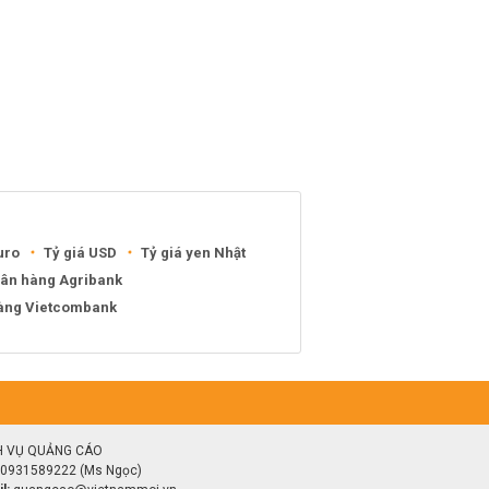
uro
Tỷ giá USD
Tỷ giá yen Nhật
gân hàng Agribank
hàng Vietcombank
H VỤ QUẢNG CÁO
0931589222 (Ms Ngọc)