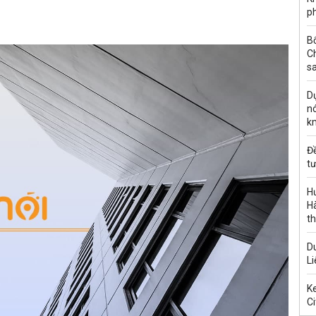
ph
B
C
s
Dự
nó
k
Đ
tư
H
Hà
th
Du
Li
Ke
Ci