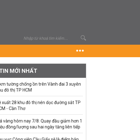
TIN MỚI NHẤT
 km tường chống ồn trên Vành đai 3 xuyên
hu đô thị TP HCM
 xuất 28 khu đô thị nén dọc đường sắt TP
CM - Cần Thơ
iá vàng hôm nay 7/8: Quay đầu giảm hơn 1
iệu đồng/lượng sau hai ngày tăng liên tiếp
u vực Công viên Cầu Giấy sẽ là điểm bắn