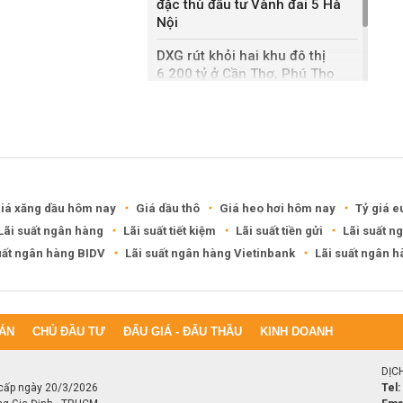
đặc thù đầu tư Vành đai 5 Hà
Nội
DXG rút khỏi hai khu đô thị
6.200 tỷ ở Cần Thơ, Phú Thọ
Keppel thoái toàn bộ vốn khỏi
dự án Empire City tại Thủ Thiêm
iá xăng dầu hôm nay
Giá dầu thô
Giá heo hơi hôm nay
Tỷ giá e
Lãi suất ngân hàng
Lãi suất tiết kiệm
Lãi suất tiền gửi
Lãi suất n
uất ngân hàng BIDV
Lãi suất ngân hàng Vietinbank
Lãi suất ngân 
ÁN
CHỦ ĐẦU TƯ
ĐẤU GIÁ - ĐẤU THẦU
KINH DOANH
DỊC
cấp ngày 20/3/2026
Tel: