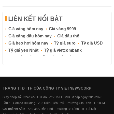
LIÊN KẾT NỔI BẬT
Giá vàng hôm nay
Giá vàng 9999
Giá xăng dầu hôm nay
Giá dầu thô
Giá heo hơi hôm nay
Tỷ giá euro
Tỷ giá USD
Tỷ giá yen Nhật
Tỷ giá vietcombank
Lịch cúp điện
Lãi suất ngân hàng
Lãi suất tiết kiệm
Lãi suất tiền gửi
Lãi suất ngân hàng Agribank
Lãi suất ngân hàng Sacombank
Lãi suất ngân hàng BIDV
TRANG TTĐTTH CỦA CÔNG TY VIETNEWSCORP
Lãi suất ngân hàng Vietinbank
Giấy phép số 3324/GP-TTĐT do Sở VH&TT TPHCM cấp ngày 20/3/2026
Lãi suất ngân hàng Vietcombank
Lầu 5 - Compa Building - 293 Điện Biên Phủ - Phường Gia Định - TP.HCM
Chi nhánh:
Số 5 - Khu 38A Trần Phú - Phường Ba Đình - TP. Hà Nội