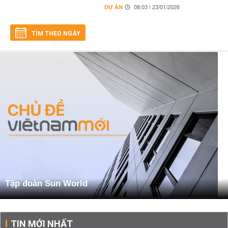
DỰ ÁN
08:03 | 23/01/2026
TÌM THEO NGÀY
Tập đoàn Sun World
TIN MỚI NHẤT