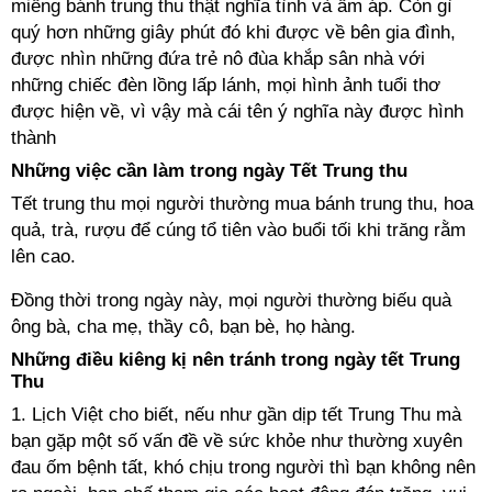
miếng bánh trung thu thật nghĩa tình và ấm áp. Còn gì
quý hơn những giây phút đó khi được về bên gia đình,
được nhìn những đứa trẻ nô đùa khắp sân nhà với
những chiếc đèn lồng lấp lánh, mọi hình ảnh tuổi thơ
được hiện về, vì vậy mà cái tên ý nghĩa này được hình
thành
Những việc cần làm trong ngày Tết Trung thu
Tết trung thu mọi người thường mua bánh trung thu, hoa
quả, trà, rượu để cúng tổ tiên vào buổi tối khi trăng rằm
lên cao.
Đồng thời trong ngày này, mọi người thường biếu quà
ông bà, cha mẹ, thầy cô, bạn bè, họ hàng.
Những điều kiêng kị nên tránh trong ngày tết Trung
Thu
1. Lịch Việt cho biết, nếu như gần dịp tết Trung Thu mà
bạn gặp một số vấn đề về sức khỏe như thường xuyên
đau ốm bệnh tất, khó chịu trong người thì bạn không nên