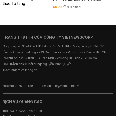
DỰ ÁN
6 giờ trước
TRANG TTĐTTH CỦA CÔNG TY VIETNEWSCORP
Giấy phép số 3324/GP-TTĐT do Sở VH&TT TPHCM cấp ngày 20/3/2026
Lầu 5 - Compa Building - 293 Điện Biên Phủ - Phường Gia Định - TP.HCM
Chi nhánh:
Số 5 - Khu 38A Trần Phú - Phường Ba Đình - TP. Hà Nội
Chịu trách nhiệm nội dung:
Nguyễn Minh Quyết
Trách nhiệm về thông tin
Hotline:
0975798489
Email:
info@vietnammoi.vn
DỊCH VỤ QUẢNG CÁO:
Tel:
0931589222 (Ms Ngọc)