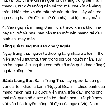
hút tài lộc, vì thế khi ra ngoài chơi trăng trong đêm rằm
tháng 8, nữ giới không nên để tóc mái che kín cả vầng
trán, khiến cho khuôn mặt trở nên tốt tăm. Hãy vén tóc
gọn sang hai bên để có thể đón nhận tài lộc, may mắn.
4. Vào ngày rằm tháng 8 âm lịch, trước khi ra khỏi nhà
hay khi trở về nhà, bạn nên thắp một nén nhang để cầu
bình an, may mắn
Tặng quà trung thu sao cho ý nghĩa
Ngày trung thu, người ta thường tặng nhau trà bánh, thể
hiện sự yêu thương, trân trọng đối với người nhận. Tuy
nhiên, ngày lễ trung thu còn một số món quà khác cũng ý
nghĩa không kém.
Bánh trung thu:
Bánh Trung Thu, hay người ta còn gọi
với cái tên khác là bánh “Nguyệt Đoàn” – chiếc bánh của
mong muốn mọi sự được viên mãn, tròn đầy, mong cho
mọi mối quan hệ được gắn bó, thuận hòa,.. rất phù hợp
với văn hóa truyền thống tốt đẹp của người Việt Nam.