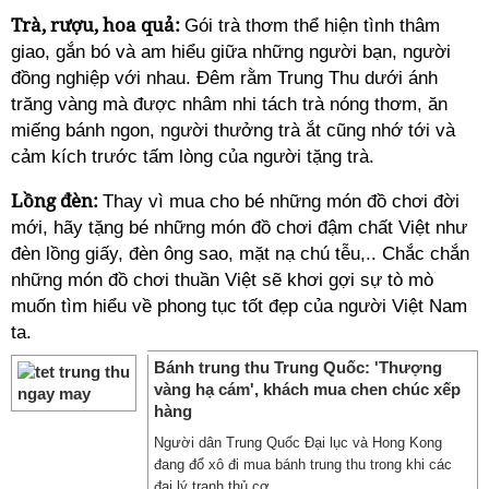
Trà, rượu, hoa quả:
Gói trà thơm thể hiện tình thâm
giao, gắn bó và am hiểu giữa những người bạn, người
đồng nghiệp với nhau. Đêm rằm Trung Thu dưới ánh
trăng vàng mà được nhâm nhi tách trà nóng thơm, ăn
miếng bánh ngon, người thưởng trà ắt cũng nhớ tới và
cảm kích trước tấm lòng của người tặng trà.
Lồng đèn:
Thay vì mua cho bé những món đồ chơi đời
mới, hãy tặng bé những món đồ chơi đậm chất Việt như
đèn lồng giấy, đèn ông sao, mặt nạ chú tễu,.. Chắc chắn
những món đồ chơi thuần Việt sẽ khơi gợi sự tò mò
muốn tìm hiểu về phong tục tốt đẹp của người Việt Nam
ta.
Bánh trung thu Trung Quốc: 'Thượng
vàng hạ cám', khách mua chen chúc xếp
hàng
Người dân Trung Quốc Đại lục và Hong Kong
đang đổ xô đi mua bánh trung thu trong khi các
đại lý tranh thủ cơ ...