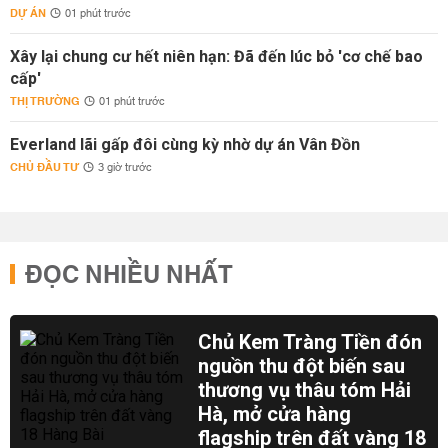
DỰ ÁN
01 phút trước
Xây lại chung cư hết niên hạn: Đã đến lúc bỏ 'cơ chế bao
cấp'
THỊ TRƯỜNG
01 phút trước
Everland lãi gấp đôi cùng kỳ nhờ dự án Vân Đồn
CHỦ ĐẦU TƯ
3 giờ trước
ĐỌC NHIỀU NHẤT
Chủ Kem Tràng Tiền đón
nguồn thu đột biến sau
thương vụ thâu tóm Hải
Hà, mở cửa hàng
flagship trên đất vàng 18