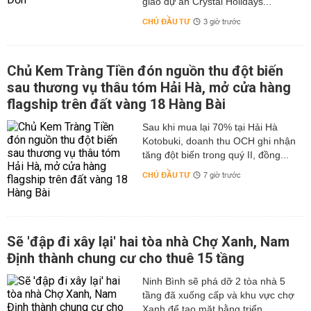
giao dự án Crystal Holidays...
CHỦ ĐẦU TƯ
3 giờ trước
Chủ Kem Tràng Tiền đón nguồn thu đột biến
sau thương vụ thâu tóm Hải Hà, mở cửa hàng
flagship trên đất vàng 18 Hàng Bài
Sau khi mua lại 70% tại Hải Hà
Kotobuki, doanh thu OCH ghi nhận
tăng đột biến trong quý II, đồng...
CHỦ ĐẦU TƯ
7 giờ trước
Sẽ 'đập đi xây lại' hai tòa nhà Chợ Xanh, Nam
Định thành chung cư cho thuê 15 tầng
Ninh Bình sẽ phá dỡ 2 tòa nhà 5
tầng đã xuống cấp và khu vực chợ
Xanh để tạo mặt bằng triển...