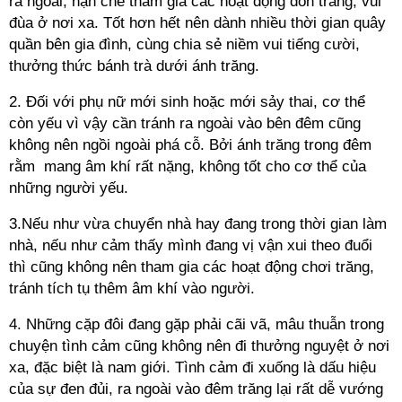
ra ngoài, hạn chế tham gia các hoạt động đón trăng, vui
đùa ở nơi xa. Tốt hơn hết nên dành nhiều thời gian quây
quần bên gia đình, cùng chia sẻ niềm vui tiếng cười,
thưởng thức bánh trà dưới ánh trăng.
2. Đối với phụ nữ mới sinh hoặc mới sảy thai, cơ thể
còn yếu vì vậy cần tránh ra ngoài vào bên đêm cũng
không nên ngồi ngoài phá cỗ. Bởi ánh trăng trong đêm
rằm mang âm khí rất nặng, không tốt cho cơ thể của
những người yếu.
3.Nếu như vừa chuyển nhà hay đang trong thời gian làm
nhà, nếu như cảm thấy mình đang vị vận xui theo đuổi
thì cũng không nên tham gia các hoạt động chơi trăng,
tránh tích tụ thêm âm khí vào người.
4. Những cặp đôi đang gặp phải cãi vã, mâu thuẫn trong
chuyện tình cảm cũng không nên đi thưởng nguyệt ở nơi
xa, đặc biệt là nam giới. Tình cảm đi xuống là dấu hiệu
của sự đen đủi, ra ngoài vào đêm trăng lại rất dễ vướng