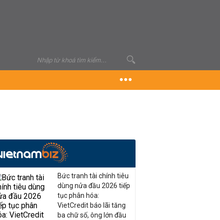
Bức tranh tài chính tiêu
dùng nửa đầu 2026 tiếp
tục phân hóa:
VietCredit báo lãi tăng
ba chữ số, ông lớn đầu