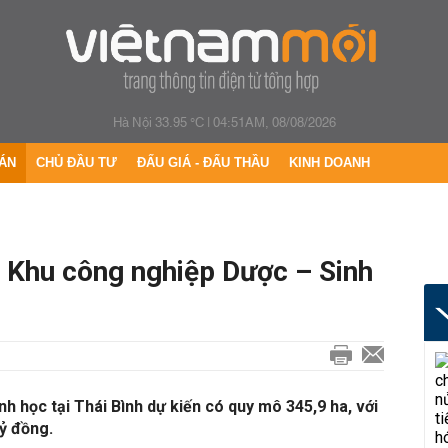
Hà Nội 33.95 °C
|
04:51AM, 08/08/2026
ÁN
CHỦ ĐẦU TƯ
ĐẤU GIÁ - ĐẤU THẦU
KINH DOANH
g Khu công nghiệp Dược – Sinh
h học tại Thái Bình dự kiến có quy mô 345,9 ha, với
ỷ đồng.