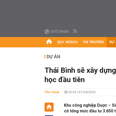
0975798489
QUY HOẠCH
THỊ TRƯỜNG
DỰ 
DỰ ÁN
Thái Bình sẽ xây dựn
học đầu tiên
Thu Hoài
20:56 | 01/04/2023
Khu công nghiệp Dược – Sin
có tổng mức đầu tư 3.650 t