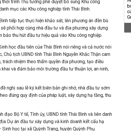
 thời trình Thủ tướng phê duyệt bổ sung Khu công
danh mục các Khu công nghiệp tỉnh Thái Bình.
Bình tiếp tục thực hiện khảo sát, lên phương án đền bù
ế sẽ phối hợp cùng nhà đầu tư và địa phương xây dựng
m bảo thu hút đầu tư hiệu quả vào Khu công nghiệp.
nh học đầu tiên của Thái Bình nói riêng và cả nước nói
ực, Chủ tịch UBND tỉnh Thái Bình Nguyễn Khắc Thận cam
ụ, trách nhiệm theo thẩm quyền địa phương, tạo điều
 khai và đảm bảo môi trường đầu tư thuận lợi, an ninh,
 đề nghị sau lễ ký kết biên bản ghi nhớ, nhà đầu tư sớm
 theo đúng quy định của pháp luật, xây dựng hạ tầng, thu
h đạo Bộ Y tế, Tỉnh ủy, UBND tỉnh Thái Bình và liên danh
địa Dự án đầu tư xây dựng và kinh doanh kết cấu hạ
 Sinh học tại xã Quỳnh Trang, huyện Quỳnh Phụ.