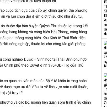
u tiên với nhiều điều kiện thuận lợi.
ào cuộc tích cực của cấp ủy, chính quyền địa phương
án và lựa chọn địa điểm giới thiệu cho nhà đầu tư.
dự án thuộc địa bàn huyện Quỳnh Phụ thuận lợi trong kết
, cảng hàng không và cảng biển Hải Phòng, cảng hàng
nối giao thông cảng biển, Khu Kinh tế Thái Bình; diện
là đất nông nghiệp, thuận lợi cho công tác giải phóng
u công nghiệp Dược – Sinh học tại Thái Bình phù hợp
của Chính phủ theo Quyết định 376/QĐ-TTg của Thủ
các cơ quan chuyên môn của Bộ Y tế khẩn trương hoàn
ề danh mục ưu đãi đầu tư về lĩnh vực sản xuất thuốc,
 bị vật tư y tế.
 phương và các bộ, ngành liên quan sớm trình điều chỉnh