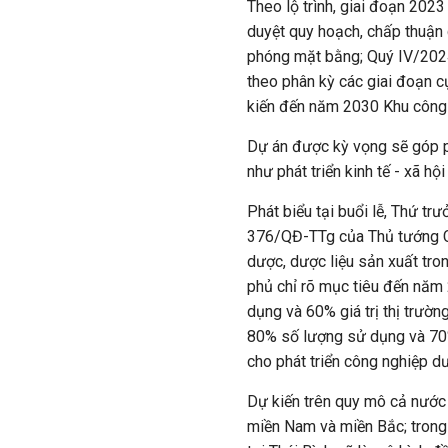
Theo lộ trình, giai đoạn 2023
duyệt quy hoạch, chấp thuận 
phóng mặt bằng; Quý IV/202
theo phân kỳ các giai đoạn c
kiến đến năm 2030 Khu công 
Dự án được kỳ vọng sẽ góp p
như phát triển kinh tế - xã hội
Phát biểu tại buổi lễ, Thứ t
376/QĐ-TTg của Thủ tướng Ch
dược, dược liệu sản xuất tr
phủ chỉ rõ mục tiêu đến năm
dụng và 60% giá trị thị trườ
80% số lượng sử dụng và 70% g
cho phát triển công nghiệp d
Dự kiến trên quy mô cả nước 
miền Nam và miền Bắc; trong