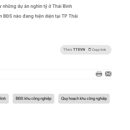
ư những dự án nghìn tỷ ở Thái Bình
 BĐS nào đang hiện diện tại TP Thái
Theo
TTXVN
Copy link
Bình
BĐS khu công nghiệp
Quy hoạch khu công nghiệp