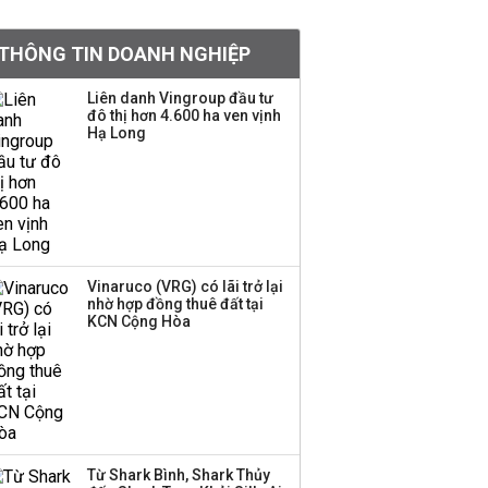
khoản
THÔNG TIN DOANH NGHIỆP
Quy hoạch 4 khu lấn
biển ở Phú Quốc
Liên danh Vingroup đầu tư
đô thị hơn 4.600 ha ven vịnh
Hạ Long
Một thương hiệu thời
trang Việt đóng cửa
sau 5 năm hoạt động,
thanh lý toàn bộ cửa
hàng
Vinaruco (VRG) có lãi trở lại
nhờ hợp đồng thuê đất tại
Dự án Sheraton Phú
KCN Cộng Hòa
Quốc bị buộc chấm dứt
hoạt động
Công ty 100 tỷ của
Huấn Hoa Hồng bỗng
Từ Shark Bình, Shark Thủy
dưng ‘biến mất’, một