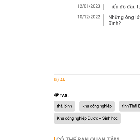
12/01/2023
Tiến độ đầu t
10/12/2022
Những ông lớn
Bình?
DỰ ÁN
TAG:
thái bình
khu công nghiệp
tỉnh Thái 
Khu công nghiệp Dược – Sinh học
CÓ THỂ BẠN QUAN TÂM