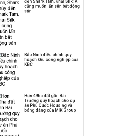
đến Shark Tam, Khải Silk: Ai
công ty khác đã giải thể
cũng muốn lấn sân bất động
sản
Bắc Ninh điều chỉnh quy
hoạch khu công nghiệp của
KBC
Hơn 49ha đất gần Bãi
Trường quy hoạch cho dự
án Phú Quốc Housing và
bóng dáng của MIK Group