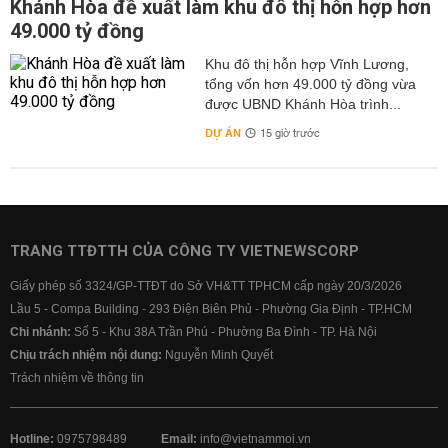
Khánh Hòa đề xuất làm khu đô thị hỗn hợp hơn
49.000 tỷ đồng
Khu đô thị hỗn hợp Vĩnh Lương,
tổng vốn hơn 49.000 tỷ đồng vừa
được UBND Khánh Hòa trình...
DỰ ÁN
15 giờ trước
TRANG TTĐTTH CỦA CÔNG TY VIETNEWSCORP
Giấy phép số 3324/GP-TTĐT do Sở VH&TT TPHCM cấp ngày 20/3/2026
Lầu 5 - Compa Building - 293 Điện Biên Phủ - Phường Gia Định - TP.HCM
Chi nhánh:
Số 5 - Khu 38A Trần Phú - Phường Ba Đình - TP. Hà Nội
Chịu trách nhiệm nội dung:
Nguyễn Minh Quyết
Trách nhiệm về thông tin
Hotline:
0975798489
Email:
info@vietnammoi.vn