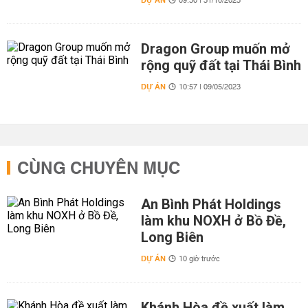
DỰ ÁN
09:30 | 31/10/2023
Dragon Group muốn mở
rộng quỹ đất tại Thái Bình
DỰ ÁN
10:57 | 09/05/2023
CÙNG CHUYÊN MỤC
An Bình Phát Holdings
làm khu NOXH ở Bồ Đề,
Long Biên
DỰ ÁN
10 giờ trước
Khánh Hòa đề xuất làm