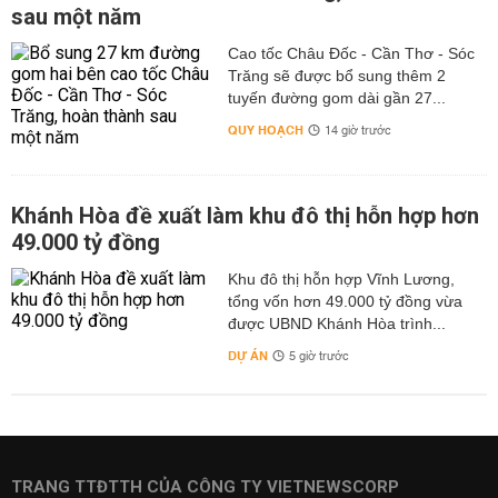
sau một năm
Cao tốc Châu Đốc - Cần Thơ - Sóc
Trăng sẽ được bổ sung thêm 2
tuyến đường gom dài gần 27...
QUY HOẠCH
14 giờ trước
Khánh Hòa đề xuất làm khu đô thị hỗn hợp hơn
49.000 tỷ đồng
Khu đô thị hỗn hợp Vĩnh Lương,
tổng vốn hơn 49.000 tỷ đồng vừa
được UBND Khánh Hòa trình...
DỰ ÁN
5 giờ trước
TRANG TTĐTTH CỦA CÔNG TY VIETNEWSCORP