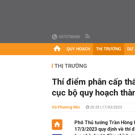
0975798489
QUY HOẠCH
THỊ TRƯỜNG
DỰ 
THỊ TRƯỜNG
Thí điểm phân cấp th
cục bộ quy hoạch thà
Vũ Phương Nhi
20:25 | 17/03/2023
Phó Thủ tướng Trần Hồng 
17/3/2023 quy định về thí 