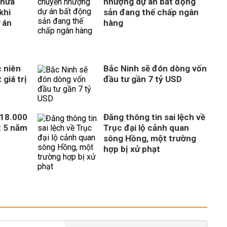
thừa
nhượng dự án bất động
khi
sản đang thế chấp ngân
 án
hàng
 niên
Bắc Ninh sẽ đón dòng vốn
giá trị
đầu tư gần 7 tỷ USD
318.000
Đăng thông tin sai lệch về
t 5 năm
Trục đại lộ cảnh quan
sông Hồng, một trường
hợp bị xử phạt