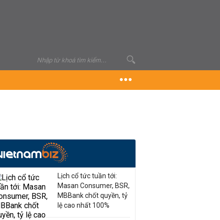
Lịch cổ tức tuần tới:
Masan Consumer, BSR,
MBBank chốt quyền, tỷ
lệ cao nhất 100%