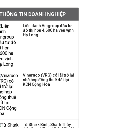
tỷ lệ 1:1 để tăng thanh
khoản
THÔNG TIN DOANH NGHIỆP
Sau nhịp điều chỉnh
Liên danh Vingroup đầu tư
đô thị hơn 4.600 ha ven vịnh
mạnh, CTCK nhìn thấy
Hạ Long
cơ hội ở nhóm cổ phiếu
nào?
Một thương hiệu thời
trang Việt đóng cửa
sau 5 năm hoạt động,
thanh lý toàn bộ cửa
Vinaruco (VRG) có lãi trở lại
nhờ hợp đồng thuê đất tại
hàng
KCN Cộng Hòa
DatVietVAC lãi sau thuế
135 tỷ đồng nửa đầu
năm, dồn 6 concert vào
cuối năm
Từ Shark Bình, Shark Thủy
Công ty 100 tỷ của