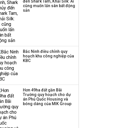
đến Shark Tam, Khải Silk: Ai
Huấn Hoa Hồng bỗng
cũng muốn lấn sân bất động
dưng ‘biến mất’, một
sản
công ty khác đã giải thể
Bắc Ninh điều chỉnh quy
hoạch khu công nghiệp của
KBC
Hơn 49ha đất gần Bãi
Trường quy hoạch cho dự
án Phú Quốc Housing và
bóng dáng của MIK Group