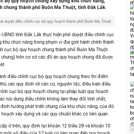
cục bộ quy hoạch chung xây dựng khu chức năng,
ch chung thành phố Buôn Ma Thuột, tỉnh Đắk Lắk.
ê duyệt điều chỉnh cục bộ quy hoạch thành phố Buôn Ma Thuột.
o UBND tỉnh Đắk Lắk thực hiện phê duyệt điều chỉnh cục
 khu chức năng trong phạm vi địa giới hành chính thành
nh cục bộ quy hoạch chung thành phố Buôn Ma Thuột
h chung) trên cơ sở các đồ án quy hoạch chung đã được
ệt.
ành điều chỉnh cục bộ quy hoạch chung theo thí điểm
hủ các quy định về căn cứ, nguyên tắc, điều kiện điều
chỉnh cục bộ quy hoạch chung tại pháp luật quy hoạch
ác nội dung điều chỉnh không làm thay đổi tính chất,
, định hướng phát triển chung của khu chức năng, của đô
uy hoạch xây dựng và các quy chuẩn khác có liên quan.
cấp ở trên, quy định tại khoản 12 Điều 28 và khoản 10
g một số điều của 37 luật có liên quan đến quy hoạch