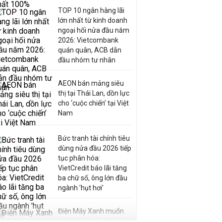
TOP 10 ngân hàng lãi
lớn nhất từ kinh doanh
ngoại hối nửa đầu năm
2026: Vietcombank
quán quân, ACB dẫn
đầu nhóm tư nhân
AEON bán mảng siêu
thị tại Thái Lan, dồn lực
cho ‘cuộc chiến’ tại Việt
Nam
Bức tranh tài chính tiêu
dùng nửa đầu 2026 tiếp
tục phân hóa:
VietCredit báo lãi tăng
ba chữ số, ông lớn đầu
ngành 'hụt hơi'
Điện Máy Xanh muốn
phát hành cổ phiếu với