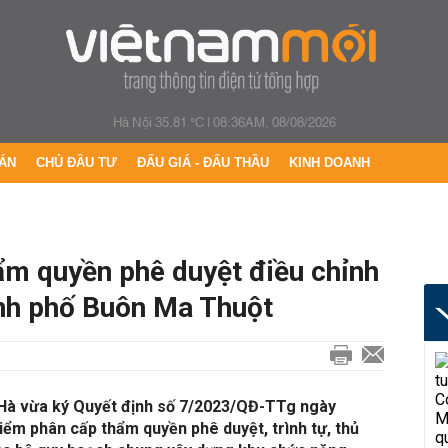
Hà Nội 35.81 °C
|
08:36AM, 08/08/2026
ÁN
CHỦ ĐẦU TƯ
ĐẤU GIÁ - ĐẤU THẦU
KINH DOANH
ẩm quyền phê duyệt điều chỉnh
nh phố Buôn Ma Thuột
Hà vừa ký Quyết định số 7/2023/QĐ-TTg ngày
điểm phân cấp thẩm quyền phê duyệt, trình tự, thủ