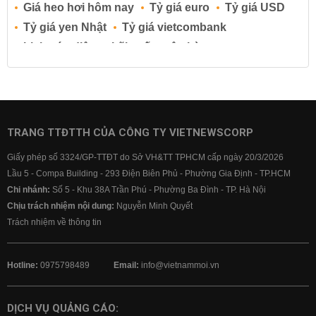
Giá heo hơi hôm nay
Tỷ giá euro
Tỷ giá USD
Tỷ giá yen Nhật
Tỷ giá vietcombank
Lịch cúp điện
Lãi suất ngân hàng
Lãi suất tiết kiệm
Lãi suất tiền gửi
Lãi suất ngân hàng Agribank
Lãi suất ngân hàng Sacombank
Lãi suất ngân hàng BIDV
TRANG TTĐTTH CỦA CÔNG TY VIETNEWSCORP
Lãi suất ngân hàng Vietinbank
Giấy phép số 3324/GP-TTĐT do Sở VH&TT TPHCM cấp ngày 20/3/2026
Lãi suất ngân hàng Vietcombank
Lầu 5 - Compa Building - 293 Điện Biên Phủ - Phường Gia Định - TP.HCM
Chi nhánh:
Số 5 - Khu 38A Trần Phú - Phường Ba Đình - TP. Hà Nội
Chịu trách nhiệm nội dung:
Nguyễn Minh Quyết
Trách nhiệm về thông tin
Hotline:
0975798489
Email:
info@vietnammoi.vn
DỊCH VỤ QUẢNG CÁO: