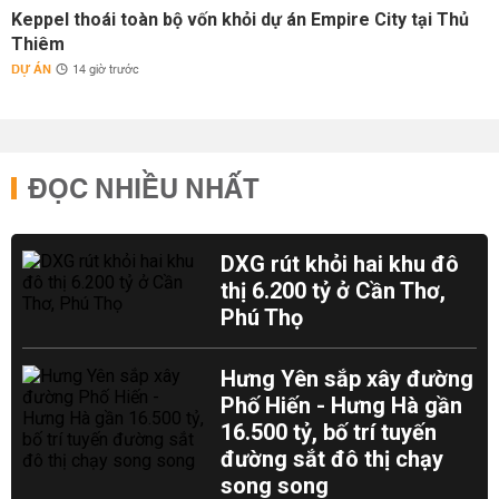
Keppel thoái toàn bộ vốn khỏi dự án Empire City tại Thủ
Thiêm
DỰ ÁN
14 giờ trước
ĐỌC NHIỀU NHẤT
DXG rút khỏi hai khu đô
thị 6.200 tỷ ở Cần Thơ,
Phú Thọ
Hưng Yên sắp xây đường
Phố Hiến - Hưng Hà gần
16.500 tỷ, bố trí tuyến
đường sắt đô thị chạy
song song