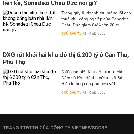
liền kề, Sonadezi Châu Đức nói gì?
Trong qúy II, doanh thu mảng lõi cho
thuê khu công nghiệp của Sonadezi
Châu Đức giảm 84% còn 26 tỷ...
CHỦ ĐẦU TƯ
14 giờ trước
DXG rút khỏi hai khu đô thị 6.200 tỷ ở Cần Thơ,
Phú Thọ
DXG cho biết Khu đô thị mới Mái
Dầm và Khu đô thị mới tại xã Bá
Hiến không còn phù hợp với...
CHỦ ĐẦU TƯ
18 giờ trước
TRANG TTĐTTH CỦA CÔNG TY VIETNEWSCORP