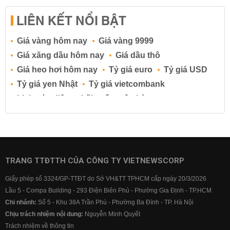
LIÊN KẾT NỔI BẬT
Giá vàng hôm nay
Giá vàng 9999
Giá xăng dầu hôm nay
Giá dầu thô
Giá heo hơi hôm nay
Tỷ giá euro
Tỷ giá USD
Tỷ giá yen Nhật
Tỷ giá vietcombank
Lịch cúp điện
Lãi suất ngân hàng
Lãi suất tiết kiệm
Lãi suất tiền gửi
Lãi suất ngân hàng Agribank
Lãi suất ngân hàng Sacombank
Lãi suất ngân hàng BIDV
TRANG TTĐTTH CỦA CÔNG TY VIETNEWSCORP
Lãi suất ngân hàng Vietinbank
Giấy phép số 3324/GP-TTĐT do Sở VH&TT TPHCM cấp ngày 20/3/2026
Lãi suất ngân hàng Vietcombank
Lầu 5 - Compa Building - 293 Điện Biên Phủ - Phường Gia Định - TP.HCM
Chi nhánh:
Số 5 - Khu 38A Trần Phú - Phường Ba Đình - TP. Hà Nội
Chịu trách nhiệm nội dung:
Nguyễn Minh Quyết
Trách nhiệm về thông tin