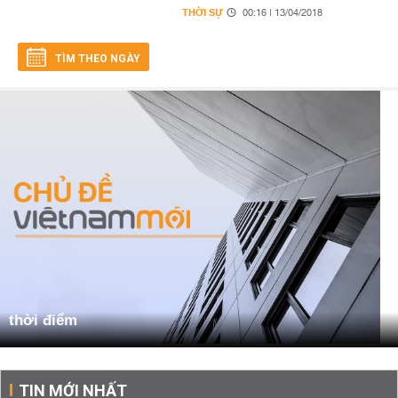
THỜI SỰ
00:16 | 13/04/2018
TÌM THEO NGÀY
thời điểm
TIN MỚI NHẤT