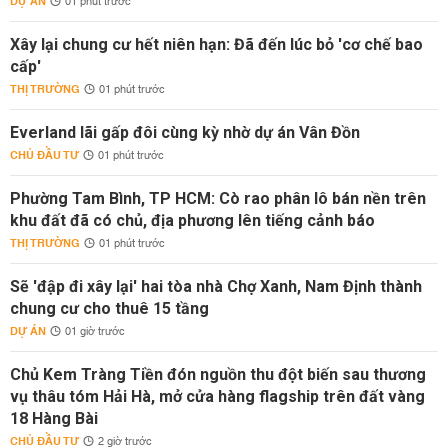
DỰ ÁN
01 phút trước
Xây lại chung cư hết niên hạn: Đã đến lúc bỏ 'cơ chế bao
cấp'
THỊ TRƯỜNG
01 phút trước
Everland lãi gấp đôi cùng kỳ nhờ dự án Vân Đồn
CHỦ ĐẦU TƯ
01 phút trước
Phường Tam Bình, TP HCM: Cò rao phân lô bán nền trên
khu đất đã có chủ, địa phương lên tiếng cảnh báo
THỊ TRƯỜNG
01 phút trước
Sẽ 'đập đi xây lại' hai tòa nhà Chợ Xanh, Nam Định thành
chung cư cho thuê 15 tầng
DỰ ÁN
01 giờ trước
Chủ Kem Tràng Tiền đón nguồn thu đột biến sau thương
vụ thâu tóm Hải Hà, mở cửa hàng flagship trên đất vàng
18 Hàng Bài
CHỦ ĐẦU TƯ
2 giờ trước