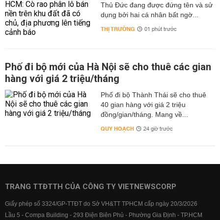
Thủ Đức đang được đứng tên và sử
dụng bởi hai cá nhân bất ngờ...
THỊ TRƯỜNG
01 phút trước
Phố đi bộ mới của Hà Nội sẽ cho thuê các gian
hàng với giá 2 triệu/tháng
Phố đi bộ Thành Thái sẽ cho thuê
40 gian hàng với giá 2 triệu
đồng/gian/tháng. Mang về...
QUY HOẠCH
24 giờ trước
TRANG TTĐTTH CỦA CÔNG TY VIETNEWSCORP
Giấy phép số 3324/GP-TTĐT do Sở VH&TT TPHCM cấp ngày 20/3/2026
Lầu 5 - Compa Building - 293 Điện Biên Phủ - Phường Gia Định - TP.HCM