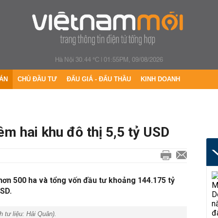
Hà Nội 30.44 °C
|
01:55PM, 09/08/2026
ÁN
CHỦ ĐẦU TƯ
ĐẤU GIÁ - ĐẤU THẦU
KINH DOANH
m hai khu đô thị 5,5 tỷ USD
hơn 500 ha và tổng vốn đầu tư khoảng 144.175 tỷ
USD.
 tư liệu:
Hải Quân
).