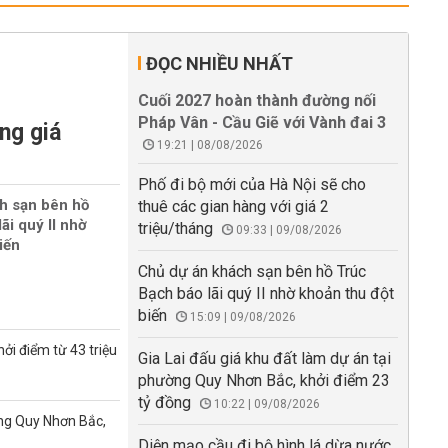
ĐỌC NHIỀU NHẤT
Cuối 2027 hoàn thành đường nối
Pháp Vân - Cầu Giẽ với Vành đai 3
ng giá
19:21 | 08/08/2026
Phố đi bộ mới của Hà Nội sẽ cho
h sạn bên hồ
thuê các gian hàng với giá 2
ãi quý II nhờ
triệu/tháng
09:33 | 09/08/2026
iến
Chủ dự án khách sạn bên hồ Trúc
Bạch báo lãi quý II nhờ khoản thu đột
biến
15:09 | 09/08/2026
ởi điểm từ 43 triệu
Gia Lai đấu giá khu đất làm dự án tại
phường Quy Nhơn Bắc, khởi điểm 23
tỷ đồng
10:22 | 09/08/2026
ờng Quy Nhơn Bắc,
Diện mạo cầu đi bộ hình lá dừa nước