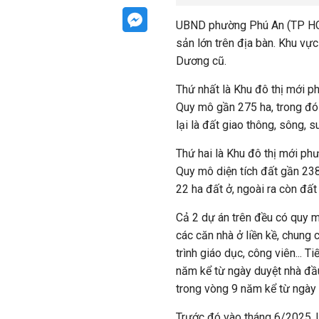
UBND phường Phú An
(TP HC
sản lớn trên địa bàn. Khu vự
Dương cũ.
Thứ nhất là
Khu đô thị mới p
Quy mô gần 275 ha, trong đó 
lại là đất giao thông, sông, su
Thứ hai là Khu đô thị mới ph
Quy mô diện tích đất gần 238
22 ha đất ở, ngoài ra còn đất
Cả 2 dự án trên đều có
quy m
các căn nhà ở liền kề, chung 
trình giáo dục, công viên... 
năm kể từ ngày duyệt nhà đầ
trong vòng 9 năm kể từ ngà
Trước đó vào tháng 6/2025, 