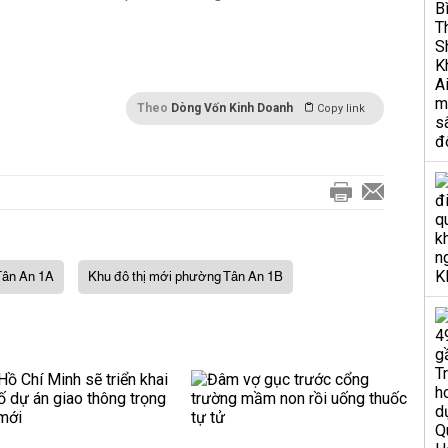
Theo
Dòng Vốn Kinh Doanh
Copy link
Tân An 1A
Khu đô thị mới phường Tân An 1B