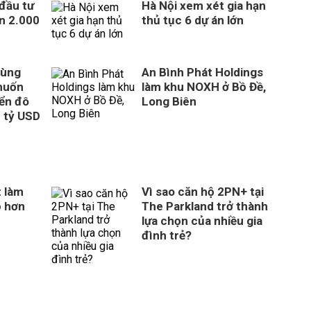
 đầu tư
Hà Nội xem xét gia hạn
n 2.000
thủ tục 6 dự án lớn
cùng
An Bình Phát Holdings
muốn
làm khu NOXH ở Bồ Đề,
iển đô
Long Biên
8 tỷ USD
 làm
Vì sao căn hộ 2PN+ tại
p hơn
The Parkland trở thành
lựa chọn của nhiều gia
đình trẻ?