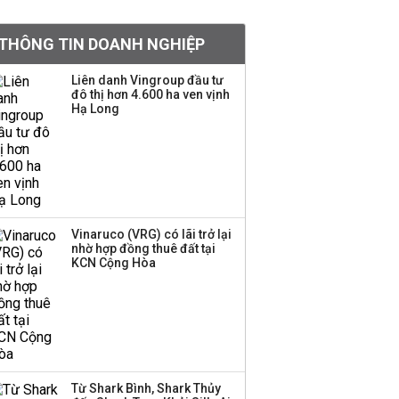
Chân dung ông chủ kín
THÔNG TIN DOANH NGHIỆP
tiếng đứng sau tiệm
vàng Mi Hồng: Từ phụ
Liên danh Vingroup đầu tư
xe, sửa đồ điện tử cũ
đô thị hơn 4.600 ha ven vịnh
đến gây dựng thương
Hạ Long
hiệu hơn 35 năm tuổi
SSI Research chỉ ra hai
yếu tố quyết định động
lực tăng trưởng nửa
cuối năm
Vinaruco (VRG) có lãi trở lại
nhờ hợp đồng thuê đất tại
PNJ công bố thông tin
KCN Cộng Hòa
bất thường liên quan
đến vấn đề nộp thuế
Ông Trump sắp có
quyền tùy ý áp thuế
Từ Shark Bình, Shark Thủy
100% lên những đối tác