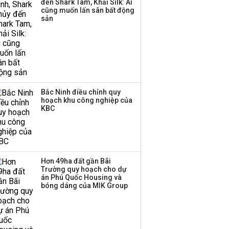
đến Shark Tam, Khải Silk: Ai
thương mại hàng đầu?
cũng muốn lấn sân bất động
sản
Bắc Ninh điều chỉnh quy
hoạch khu công nghiệp của
KBC
Hơn 49ha đất gần Bãi
Trường quy hoạch cho dự
án Phú Quốc Housing và
bóng dáng của MIK Group