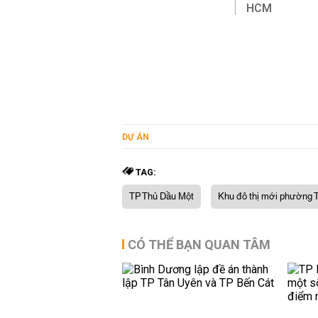
HCM
DỰ ÁN
TAG:
TP Thủ Dầu Một
Khu đô thị mới phường 
CÓ THỂ BẠN QUAN TÂM