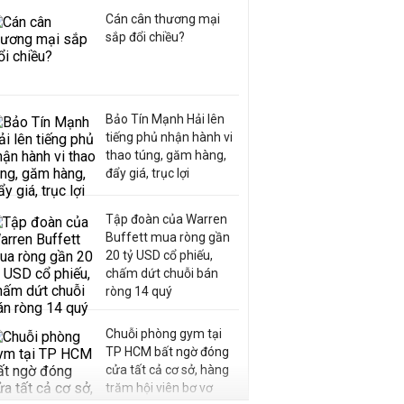
Cán cân thương mại
sắp đổi chiều?
Bảo Tín Mạnh Hải lên
tiếng phủ nhận hành vi
thao túng, găm hàng,
đẩy giá, trục lợi
Tập đoàn của Warren
Buffett mua ròng gần
20 tỷ USD cổ phiếu,
chấm dứt chuỗi bán
ròng 14 quý
Chuỗi phòng gym tại
TP HCM bất ngờ đóng
cửa tất cả cơ sở, hàng
trăm hội viên bơ vơ