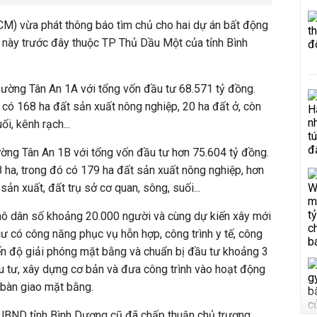
M) vừa phát thông báo tìm chủ cho hai dự án bất động
c này trước đây thuộc TP Thủ Dầu Một của tỉnh Bình
hường Tân An 1A với tổng vốn đầu tư 68.571 tỷ đồng.
có 168 ha đất sản xuất nông nghiệp, 20 ha đất ở, còn
ối, kênh rạch...
ường Tân An 1B
với
tổng vốn đầu tư hơn 75.604 tỷ đồng.
 ha, trong đó có 179 ha
đất sản xuất nông nghiệp, hơn
 sản xuất, đất trụ sở cơ quan, sông, suối...
ô dân số khoảng 20.000 người và cùng dự kiến xây mới
cư có công năng phục vụ hỗn hợp, công trình y tế, công
Tiến độ giải phóng mặt bằng và chuẩn bị đầu tư khoảng 3
u tư, xây dựng cơ bản và đưa công trình vào hoạt động
y bàn giao mặt bằng.
UBND tỉnh Bình Dương cũ đã chấp thuận chủ trương