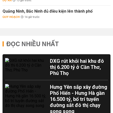
DỰ ÁN
13 giờ trước
Quảng Ninh, Bắc Ninh đủ điều kiện lên thành phố
QUY HOẠCH
14 giờ trước
ĐỌC NHIỀU NHẤT
DXG rút khỏi hai khu đô
thị 6.200 tỷ ở Cần Thơ,
Phú Thọ
Hưng Yên sắp xây đường
Phố Hiến - Hưng Hà gần
16.500 tỷ, bố trí tuyến
đường sắt đô thị chạy
song song