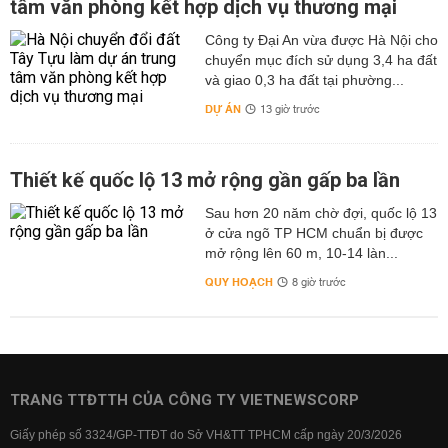
tâm văn phòng kết hợp dịch vụ thương mại
Công ty Đại An vừa được Hà Nội cho
chuyển mục đích sử dụng 3,4 ha đất
và giao 0,3 ha đất tại phường...
DỰ ÁN
13 giờ trước
Thiết kế quốc lộ 13 mở rộng gần gấp ba lần
Sau hơn 20 năm chờ đợi, quốc lộ 13
ở cửa ngõ TP HCM chuẩn bị được
mở rộng lên 60 m, 10-14 làn...
QUY HOẠCH
8 giờ trước
TRANG TTĐTTH CỦA CÔNG TY VIETNEWSCORP
Giấy phép số 3324/GP-TTĐT do Sở VH&TT TPHCM cấp ngày 20/3/2026