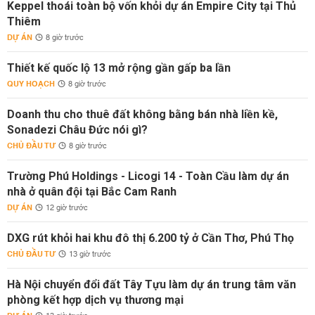
Keppel thoái toàn bộ vốn khỏi dự án Empire City tại Thủ
Thiêm
DỰ ÁN
8 giờ trước
Thiết kế quốc lộ 13 mở rộng gần gấp ba lần
QUY HOẠCH
8 giờ trước
Doanh thu cho thuê đất không bằng bán nhà liền kề,
Sonadezi Châu Đức nói gì?
CHỦ ĐẦU TƯ
8 giờ trước
Trường Phú Holdings - Licogi 14 - Toàn Cầu làm dự án
nhà ở quân đội tại Bắc Cam Ranh
DỰ ÁN
12 giờ trước
DXG rút khỏi hai khu đô thị 6.200 tỷ ở Cần Thơ, Phú Thọ
CHỦ ĐẦU TƯ
13 giờ trước
Hà Nội chuyển đổi đất Tây Tựu làm dự án trung tâm văn
phòng kết hợp dịch vụ thương mại