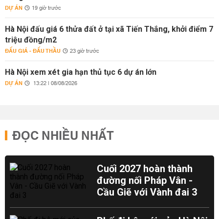
DỰ ÁN
19 giờ trước
Hà Nội đấu giá 6 thửa đất ở tại xã Tiến Thắng, khởi điểm 7
triệu đồng/m2
ĐẤU GIÁ - ĐẤU THẦU
23 giờ trước
Hà Nội xem xét gia hạn thủ tục 6 dự án lớn
DỰ ÁN
13:22 | 08/08/2026
ĐỌC NHIỀU NHẤT
Cuối 2027 hoàn thành
đường nối Pháp Vân -
Cầu Giẽ với Vành đai 3