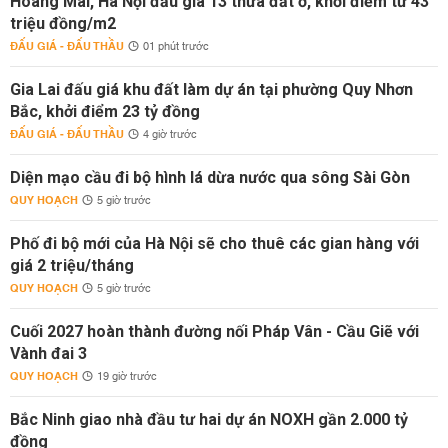
Hoàng Mai, Hà Nội đấu giá 13 thửa đất ở, khởi điểm từ 43
triệu đồng/m2
ĐẤU GIÁ - ĐẤU THẦU
01 phút trước
Gia Lai đấu giá khu đất làm dự án tại phường Quy Nhơn
Bắc, khởi điểm 23 tỷ đồng
ĐẤU GIÁ - ĐẤU THẦU
4 giờ trước
Diện mạo cầu đi bộ hình lá dừa nước qua sông Sài Gòn
QUY HOẠCH
5 giờ trước
Phố đi bộ mới của Hà Nội sẽ cho thuê các gian hàng với
giá 2 triệu/tháng
QUY HOẠCH
5 giờ trước
Cuối 2027 hoàn thành đường nối Pháp Vân - Cầu Giẽ với
Vành đai 3
QUY HOẠCH
19 giờ trước
Bắc Ninh giao nhà đầu tư hai dự án NOXH gần 2.000 tỷ
đồng