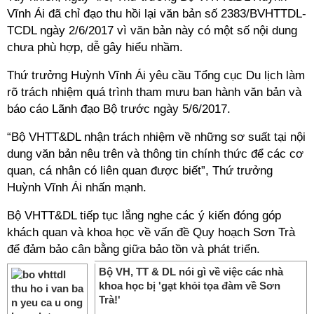
Vĩnh Ái đã chỉ đạo thu hồi lại văn bản số 2383/BVHTTDL-
TCDL ngày 2/6/2017 vì văn bản này có một số nội dung
chưa phù hợp, dễ gây hiểu nhầm.
Thứ trưởng Huỳnh Vĩnh Ái yêu cầu Tổng cục Du lịch làm
rõ trách nhiệm quá trình tham mưu ban hành văn bản và
báo cáo Lãnh đạo Bộ trước ngày 5/6/2017.
“Bộ VHTT&DL nhận trách nhiệm về những sơ suất tại nội
dung văn bản nêu trên và thông tin chính thức để các cơ
quan, cá nhân có liên quan được biết”, Thứ trưởng
Huỳnh Vĩnh Ái nhấn mạnh.
Bộ VHTT&DL tiếp tục lắng nghe các ý kiến đóng góp
khách quan và khoa học về vấn đề Quy hoạch Sơn Trà
để đảm bảo cân bằng giữa bảo tồn và phát triển.
Bộ VH, TT & DL nói gì về việc các nhà
khoa học bị 'gạt khỏi tọa đàm về Sơn
Trà!'