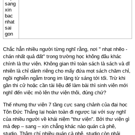
Chắc hẳn nhiều người từng nghĩ rằng, nơi " nhạt nhẽo -
chán nhất quả đất" trong trường học không đâu khác
chính là thư viện. Không gian thì toàn sách là sách và dĩ
nhiên là chỉ dành riêng cho mấy đứa mọt sách chăm chỉ,
ngồi nghiễn ngẫm trong im lặng từ sáng tới tối. Trừ khi
gần thi cử hoặc cần tài liệu để làm bài thì sinh viên mới
nghĩ đến việc mò lên thư viện thôi, đúng chứ?
Thế nhưng thư viện 7 tầng cực sang chảnh của đại học
Tôn Đức Thắng lại hoàn toàn đi ngược lại với suy nghĩ
của nhiều người về khái niệm "thư viện". Bởi thư viện gì
mà đẹp – sang – xịn chẳng khác nào quán cà phê,
studio. Thậm chí nhiều quán cà phê, studio còn phải