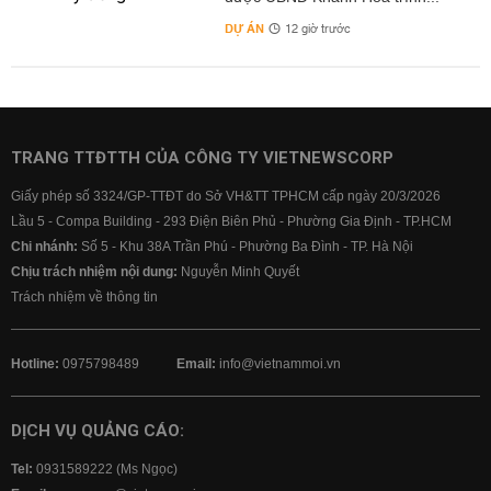
DỰ ÁN
12 giờ trước
TRANG TTĐTTH CỦA CÔNG TY VIETNEWSCORP
Giấy phép số 3324/GP-TTĐT do Sở VH&TT TPHCM cấp ngày 20/3/2026
Lầu 5 - Compa Building - 293 Điện Biên Phủ - Phường Gia Định - TP.HCM
Chi nhánh:
Số 5 - Khu 38A Trần Phú - Phường Ba Đình - TP. Hà Nội
Chịu trách nhiệm nội dung:
Nguyễn Minh Quyết
Trách nhiệm về thông tin
Hotline:
0975798489
Email:
info@vietnammoi.vn
DỊCH VỤ QUẢNG CÁO:
Tel:
0931589222 (Ms Ngọc)