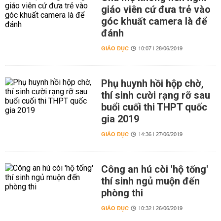
giáo viên cứ đưa trẻ vào
góc khuất camera là để
đánh
GIÁO DỤC
10:07 | 28/06/2019
Phụ huynh hồi hộp chờ,
thí sinh cười rạng rỡ sau
buổi cuối thi THPT quốc
gia 2019
GIÁO DỤC
14:36 | 27/06/2019
Công an hú còi 'hộ tống'
thí sinh ngủ muộn đến
phòng thi
GIÁO DỤC
10:32 | 26/06/2019