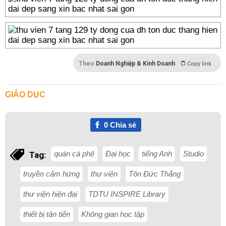
Theo
Doanh Nghiệp & Kinh Doanh
Copy link
GIÁO DỤC
0
Chia sẻ
quán cà phê
Đại học
tiếng Anh
Studio
Tag:
truyền cảm hứng
thư viên
Tôn Đức Thắng
thư viện hiện đại
TDTU INSPIRE Library
thiết bị tân tiến
Không gian học tập