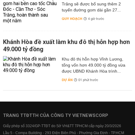
Trăng sẽ được bổ sung thêm 2
tuyến đường gom dài gần 27...
QUY HOẠCH
4 giờ trước
Khánh Hòa đề xuất làm khu đô thị hỗn hợp hơn
49.000 tỷ đồng
Khu đô thị hỗn hợp Vĩnh Lương,
tổng vốn hơn 49.000 tỷ đồng vừa
được UBND Khánh Hòa trình...
DỰ ÁN
01 phút trước
TRANG TTĐTTH CỦA CÔNG TY VIETNEWSCORP
Giấy phép số 3324/GP-TTĐT do Sở VH&TT TPHCM cấp ngày 20/3/2026
Lầu 5 - Compa Building - 293 Điện Biên Phủ - Phường Gia Định - TP.HCM