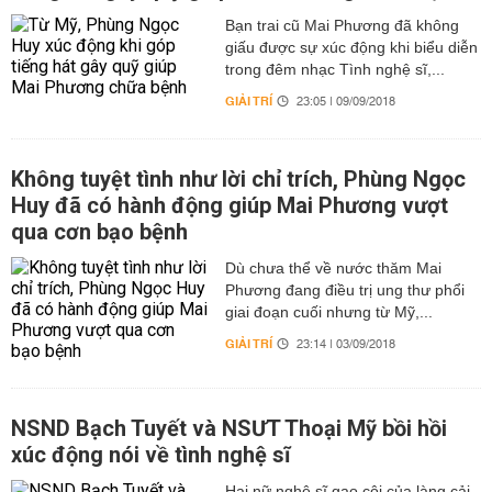
Bạn trai cũ Mai Phương đã không
giấu được sự xúc động khi biểu diễn
trong đêm nhạc Tình nghệ sĩ,...
GIẢI TRÍ
23:05 | 09/09/2018
Không tuyệt tình như lời chỉ trích, Phùng Ngọc
Huy đã có hành động giúp Mai Phương vượt
qua cơn bạo bệnh
Dù chưa thể về nước thăm Mai
Phương đang điều trị ung thư phổi
giai đoạn cuối nhưng từ Mỹ,...
GIẢI TRÍ
23:14 | 03/09/2018
NSND Bạch Tuyết và NSƯT Thoại Mỹ bồi hồi
xúc động nói về tình nghệ sĩ
Hai nữ nghệ sĩ gạo cội của làng cải