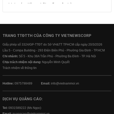
Lịch cúp điện
Lãi suất ngân hàng
Lãi suất tiết kiệm
Lãi suất tiền gửi
Lãi suất ngân hàng Agribank
Lãi suất ngân hàng Sacombank
Lãi suất ngân hàng BIDV
TRANG TTĐTTH CỦA CÔNG TY VIETNEWSCORP
Lãi suất ngân hàng Vietinbank
Giấy phép số 3324/GP-TTĐT do Sở VH&TT TPHCM cấp ngày 20/3/2026
Lãi suất ngân hàng Vietcombank
Lầu 5 - Compa Building - 293 Điện Biên Phủ - Phường Gia Định - TP.HCM
Chi nhánh:
Số 5 - Khu 38A Trần Phú - Phường Ba Đình - TP. Hà Nội
Chịu trách nhiệm nội dung:
Nguyễn Minh Quyết
Trách nhiệm về thông tin
Hotline:
0975798489
Email:
info@vietnammoi.vn
DỊCH VỤ QUẢNG CÁO:
Tel:
0931589222 (Ms Ngọc)
Email:
quangcao@vietnammoi.vn