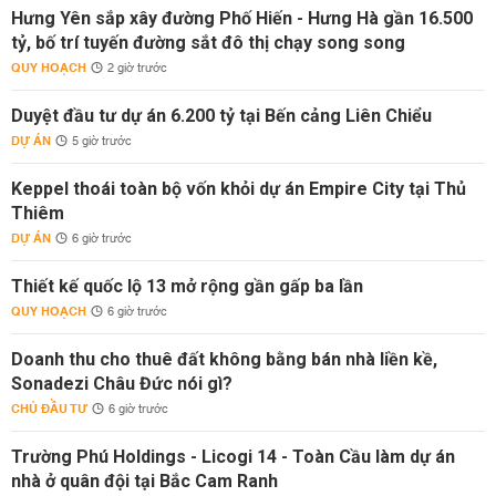
Hưng Yên sắp xây đường Phố Hiến - Hưng Hà gần 16.500
tỷ, bố trí tuyến đường sắt đô thị chạy song song
QUY HOẠCH
2 giờ trước
Duyệt đầu tư dự án 6.200 tỷ tại Bến cảng Liên Chiểu
DỰ ÁN
5 giờ trước
Keppel thoái toàn bộ vốn khỏi dự án Empire City tại Thủ
Thiêm
DỰ ÁN
6 giờ trước
Thiết kế quốc lộ 13 mở rộng gần gấp ba lần
QUY HOẠCH
6 giờ trước
Doanh thu cho thuê đất không bằng bán nhà liền kề,
Sonadezi Châu Đức nói gì?
CHỦ ĐẦU TƯ
6 giờ trước
Trường Phú Holdings - Licogi 14 - Toàn Cầu làm dự án
nhà ở quân đội tại Bắc Cam Ranh