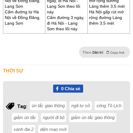
Cấm đường từ Hà
Hà Nội gấp rút mở
Nội về Đồng Đăng,
Cấm đường 3 ngày,
rộng đường Láng
Lạng Sơn
đi Hà Nội - Lạng
thêm 3,5 mét
Sơn theo lối này
Theo
Dân trí
Copy link
THỜI SỰ
0
Chia sẻ
ùn tắc giao thông
ngã tư sở
sông Tô Lịch
Tag:
giảm ùn tắc
người đi bộ
giảm ùn tắc giao thông
vành đai 2
diện mạo mới