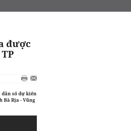
ha được
 TP
, dân số dự kiến
h Bà Rịa - Vũng