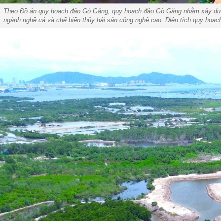
Theo Đồ án quy hoạch đảo Gò Găng, quy hoạch đảo Gò Găng nhằm xây dựng mộ
ngành nghề cá và chế biến thủy hải sản công nghệ cao. Diện tích quy hoạch