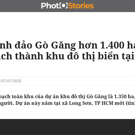
N
CHỦ ĐẦU TƯ
ĐẤU GIÁ - ĐẤU THẦU
KINH DOANH
nh đảo Gò Găng hơn 1.400 
ch thành khu đô thị biển tại
| 07/07/2025
oạch toàn khu của dự án khu đô thị Gò Găng là 1.350 ha
người. Dự án này nằm tại xã Long Sơn, TP HCM mới (tỉn