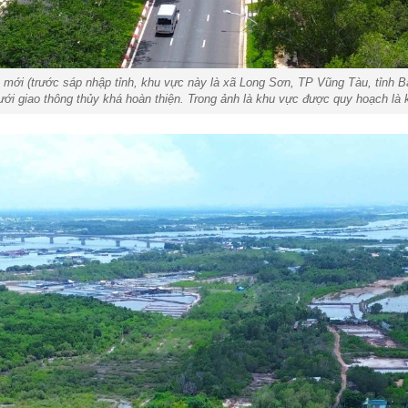
i (trước sáp nhập tỉnh, khu vực này là xã Long Sơn, TP Vũng Tàu, tỉnh Bà R
lưới giao thông thủy khá hoàn thiện. Trong ảnh là khu vực được quy hoạch là 