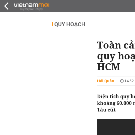
QUY HOẠCH
THỊ TRƯỜNG
DỰ Á
QUY HOẠCH
Toàn cả
quy hoạ
HCM
Hải Quân
14:52 
Diện tích quy h
khoảng 60.000 
Tàu cũ).