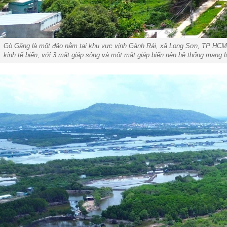
Gò Găng là một đảo nằm tại khu vực vịnh Gành Rái, xã Long Sơn, TP HCM mớ
kinh tế biển, với 3 mặt giáp sông và một mặt giáp biển nên hệ thống mạng 