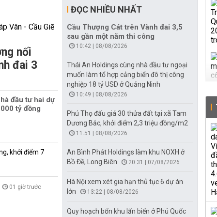
ĐỌC NHIỀU NHẤT
Cầu Thượng Cát trên Vành đai 3,5
sau gần một năm thi công
10:42 | 08/08/2026
ng nối
nh đai 3
Thái An Holdings cùng nhà đầu tư ngoại
muốn làm tổ hợp cảng biển đô thị công
nghiệp 18 tỷ USD ở Quảng Ninh
10:49 | 08/08/2026
hà đầu tư hai dự
000 tỷ đồng
Phú Thọ đấu giá 30 thửa đất tại xã Tam
Dương Bắc, khởi điểm 2,3 triệu đồng/m2
11:51 | 08/08/2026
ng, khởi điểm 7
An Bình Phát Holdings làm khu NOXH ở
Bồ Đề, Long Biên
20:31 | 07/08/2026
Hà Nội xem xét gia hạn thủ tục 6 dự án
01 giờ trước
lớn
13:22 | 08/08/2026
Quy hoạch bốn khu lấn biển ở Phú Quốc