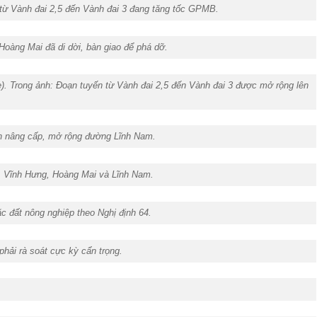
n từ Vành đai 2,5 đến Vành đai 3 đang tăng tốc GPMB.
 Hoàng Mai đã di dời, bàn giao để phá dỡ.
). Trong ảnh: Đoạn tuyến từ Vành đai 2,5 đến Vành đai 3 được mở rộng lên
án nâng cấp, mở rộng đường Lĩnh Nam.
ai, Vĩnh Hưng, Hoàng Mai và Lĩnh Nam.
ặc đất nông nghiệp theo Nghị định 64.
 phải rà soát cực kỳ cẩn trọng.