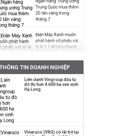
Ngân hàng Trung ương
Trung Quốc mua thêm
20 tấn vàng trong
tháng 7
Điện Máy Xanh muốn
phát hành cổ phiếu với
tỷ lệ 1:1 để tăng thanh
khoản
THÔNG TIN DOANH NGHIỆP
Sau nhịp điều chỉnh
mạnh, CTCK nhìn thấy
Liên danh Vingroup đầu tư
cơ hội ở nhóm cổ phiếu
đô thị hơn 4.600 ha ven vịnh
nào?
Hạ Long
Một thương hiệu thời
trang Việt đóng cửa
sau 5 năm hoạt động,
thanh lý toàn bộ cửa
hàng
Vinaruco (VRG) có lãi trở lại