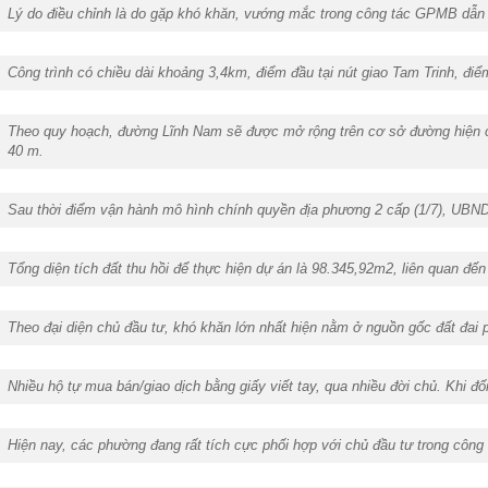
Lý do điều chỉnh là do gặp khó khăn, vướng mắc trong công tác GPMB dẫn
Công trình có chiều dài khoảng 3,4km, điểm đầu tại nút giao Tam Trinh, đi
Theo quy hoạch, đường Lĩnh Nam sẽ được mở rộng trên cơ sở đường hiện có,
40 m.
Sau thời điểm vận hành mô hình chính quyền địa phương 2 cấp (1/7), UB
Tổng diện tích đất thu hồi để thực hiện dự án là 98.345,92m2, liên quan 
Theo đại diện chủ đầu tư, khó khăn lớn nhất hiện nằm ở nguồn gốc đất đai p
Nhiều hộ tự mua bán/giao dịch bằng giấy viết tay, qua nhiều đời chủ. Khi đối
Hiện nay, các phường đang rất tích cực phối hợp với chủ đầu tư trong cô