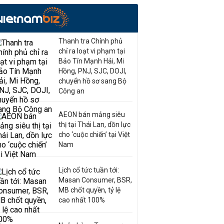
Thanh tra Chính phủ
chỉ ra loạt vi phạm tại
Bảo Tín Mạnh Hải, Mi
Hồng, PNJ, SJC, DOJI,
chuyển hồ sơ sang Bộ
Công an
AEON bán mảng siêu
thị tại Thái Lan, dồn lực
cho ‘cuộc chiến’ tại Việt
Nam
Lịch cổ tức tuần tới:
Masan Consumer, BSR,
MB chốt quyền, tỷ lệ
cao nhất 100%