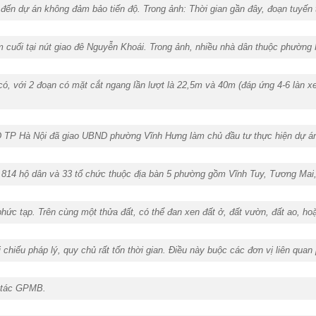
 đến dự án không đảm bảo tiến độ. Trong ảnh: Thời gian gần đây, đoạn tuyế
ểm cuối tại nút giao đê Nguyễn Khoái. Trong ảnh, nhiều nhà dân thuộc phường
 với 2 đoạn có mặt cắt ngang lần lượt là 22,5m và 40m (đáp ứng 4-6 làn xe
ND TP Hà Nội đã giao UBND phường Vĩnh Hưng làm chủ đầu tư thực hiện dự 
đến 814 hộ dân và 33 tổ chức thuộc địa bàn 5 phường gồm Vĩnh Tuy, Tương M
hức tạp. Trên cùng một thửa đất, có thể đan xen đất ở, đất vườn, đất ao, ho
 chiếu pháp lý, quy chủ rất tốn thời gian. Điều này buộc các đơn vị liên quan
ng tác GPMB.