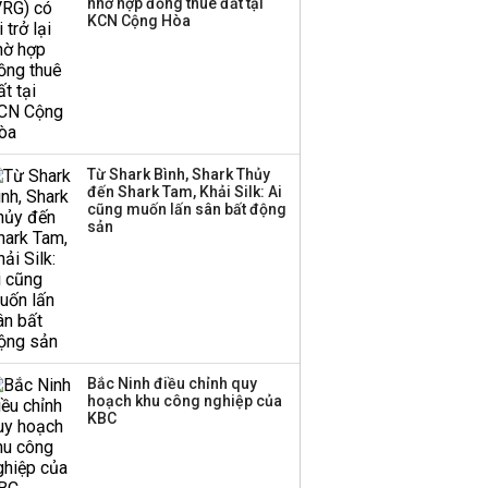
nhờ hợp đồng thuê đất tại
TOP 10 ngân hàng lãi
KCN Cộng Hòa
lớn nhất từ kinh doanh
ngoại hối nửa đầu năm
2026: Vietcombank
quán quân, ACB dẫn
đầu nhóm tư nhân
Từ Shark Bình, Shark Thủy
Công ty 100 tỷ của
đến Shark Tam, Khải Silk: Ai
Huấn Hoa Hồng bỗng
cũng muốn lấn sân bất động
dưng ‘biến mất’, một
sản
công ty khác đã giải thể
Bắc Ninh điều chỉnh quy
hoạch khu công nghiệp của
KBC