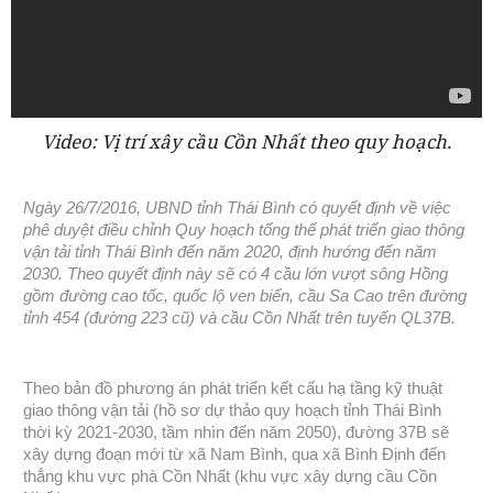
Video: Vị trí xây cầu Cồn Nhất theo quy hoạch.
Ngày 26/7/2016, UBND tỉnh Thái Bình có quyết định về việc
phê duyệt điều chỉnh Quy hoạch tổng thể phát triển giao thông
vận tải tỉnh Thái Bình đến năm 2020, định hướng đến năm
2030. Theo quyết định này sẽ có 4 cầu lớn vượt sông Hồng
gồm đường cao tốc, quốc lộ ven biển, cầu Sa Cao trên đường
tỉnh 454 (đường 223 cũ) và cầu Cồn Nhất trên tuyến QL37B.
Theo bản đồ phương án phát triển kết cấu hạ tầng kỹ thuật
giao thông vận tải (hồ sơ dự thảo quy hoạch tỉnh Thái Bình
thời kỳ 2021-2030, tầm nhìn đến năm 2050), đường 37B sẽ
xây dựng đoạn mới từ xã Nam Bình, qua xã Bình Định đến
thẳng khu vực phà Cồn Nhất (khu vực xây dựng cầu Cồn