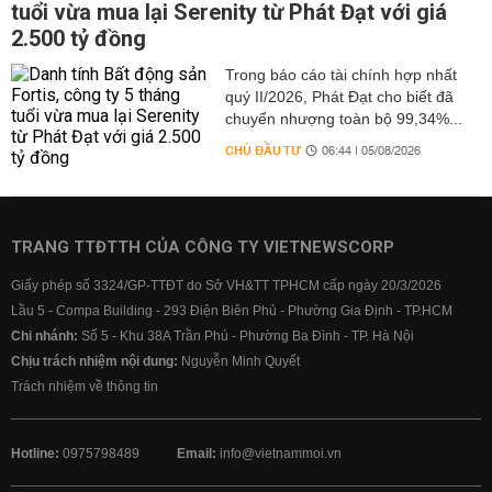
tuổi vừa mua lại Serenity từ Phát Đạt với giá
2.500 tỷ đồng
Trong báo cáo tài chính hợp nhất
quý II/2026, Phát Đạt cho biết đã
chuyển nhượng toàn bộ 99,34%...
CHỦ ĐẦU TƯ
06:44 | 05/08/2026
TRANG TTĐTTH CỦA CÔNG TY VIETNEWSCORP
Giấy phép số 3324/GP-TTĐT do Sở VH&TT TPHCM cấp ngày 20/3/2026
Lầu 5 - Compa Building - 293 Điện Biên Phủ - Phường Gia Định - TP.HCM
Chi nhánh:
Số 5 - Khu 38A Trần Phú - Phường Ba Đình - TP. Hà Nội
Chịu trách nhiệm nội dung:
Nguyễn Minh Quyết
Trách nhiệm về thông tin
Hotline:
0975798489
Email:
info@vietnammoi.vn