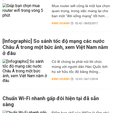
Mua router wifi cũng là một lựa chọn
quan trọng, trong việc mang lại cho
bạn một "đời sống mạng" tốt hơn....
KINH DOANH
02:42 | 06/02/2017
[Infographic] So sánh tốc độ mạng các nước
Châu Á trong một bức ảnh, xem Việt Nam nằm
ở đâu
Có lẽ chúng ta phải nói lời chúc
mừng với người dân Hàn Quốc bởi
họ sở hữu tốc độ băng thông...
KINH DOANH
10:43 | 04/11/2016
Chuẩn Wi-Fi nhanh gấp đôi hiện tại đã sẵn
sàng
Điểm hạn chế của WiGig là tầm phủ