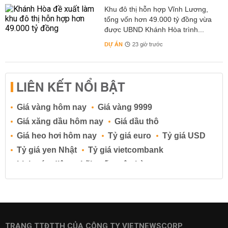
Khu đô thị hỗn hợp Vĩnh Lương,
tổng vốn hơn 49.000 tỷ đồng vừa
được UBND Khánh Hòa trình...
DỰ ÁN
23 giờ trước
LIÊN KẾT NỔI BẬT
Giá vàng hôm nay
Giá vàng 9999
Giá xăng dầu hôm nay
Giá dầu thô
Giá heo hơi hôm nay
Tỷ giá euro
Tỷ giá USD
Tỷ giá yen Nhật
Tỷ giá vietcombank
Lịch cúp điện
Lãi suất ngân hàng
Lãi suất tiết kiệm
Lãi suất tiền gửi
Lãi suất ngân hàng Agribank
Lãi suất ngân hàng Sacombank
Lãi suất ngân hàng BIDV
TRANG TTĐTTH CỦA CÔNG TY VIETNEWSCORP