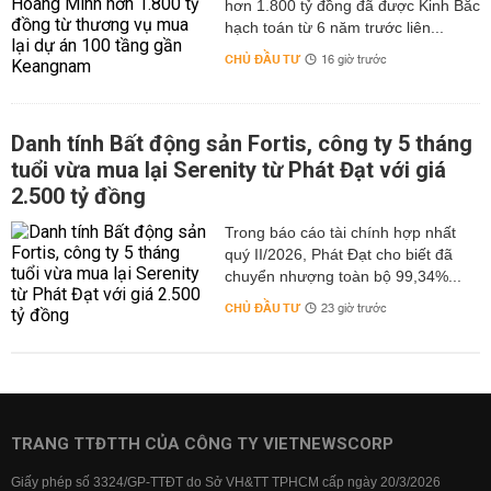
hơn 1.800 tỷ đồng đã được Kinh Bắc
hạch toán từ 6 năm trước liên...
CHỦ ĐẦU TƯ
16 giờ trước
Danh tính Bất động sản Fortis, công ty 5 tháng
tuổi vừa mua lại Serenity từ Phát Đạt với giá
2.500 tỷ đồng
Trong báo cáo tài chính hợp nhất
quý II/2026, Phát Đạt cho biết đã
chuyển nhượng toàn bộ 99,34%...
CHỦ ĐẦU TƯ
23 giờ trước
TRANG TTĐTTH CỦA CÔNG TY VIETNEWSCORP
Giấy phép số 3324/GP-TTĐT do Sở VH&TT TPHCM cấp ngày 20/3/2026