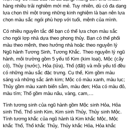
hàng nhiều trải nghiệm mới mẻ. Tuy nhiên, dù có đa dạng
lựa chọn thì một trong những kinh nghiệm là bạn nên lựa
chọn màu sắc ngói phù hợp với tuổi, mệnh của mình.
Có nhiều nguyên tắc để bạn có thể lựa chọn màu sắc
cho ngói lợp nhà dựa theo phong thủy. Bạn có thể phối
màu theo mệnh, theo hướng nhà hoặc theo nguyên lý
Ngũ hành Tương Sinh, Tương Khắc. Theo nguyên lý ngũ
hành, môi trường gồm 5 yếu tố Kim (kim loại), Mộc (cây
cỏ), Thủy (nước), Hỏa (lửa), Thổ (đất) và mỗi yếu tố đều
có những màu sắc đặc trưng. Cụ thể, Kim gồm màu
sáng và những sắc ánh kim; Mộc có màu xanh, màu lục;
Thủy gồm màu xanh biển sẫm, màu đen; Hỏa có màu đỏ,
màu tím; Thổ gồm màu nâu, vàng, cam,…
Tính tương sinh của ngũ hành gồm Mộc sinh Hỏa, Hỏa
sinh Thổ, Thổ sinh Kim, Kim sinh Thủy, Thủy sinh Mộc.
Tính tương khắc của ngũ hành là Kim khắc Mộc, Mộc
khắc Thổ, Thổ khắc Thủy, Thủy khắc Hỏa, Hỏa khắc