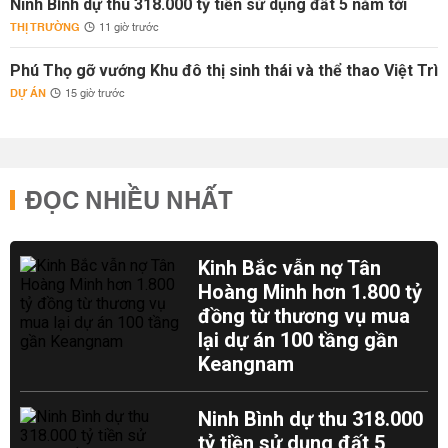
Ninh Bình dự thu 318.000 tỷ tiền sử dụng đất 5 năm tới
THỊ TRƯỜNG
11 giờ trước
Phú Thọ gỡ vướng Khu đô thị sinh thái và thể thao Việt Trì
DỰ ÁN
15 giờ trước
ĐỌC NHIỀU NHẤT
Kinh Bắc vẫn nợ Tân
Hoàng Minh hơn 1.800 tỷ
đồng từ thương vụ mua
lại dự án 100 tầng gần
Keangnam
Ninh Bình dự thu 318.000
tỷ tiền sử dụng đất 5