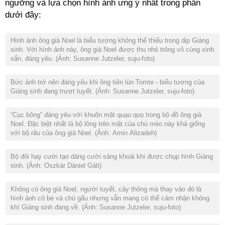
ngưỡng và lựa chọn hình ảnh ưng ý nhất trong phần
dưới đây:
Hình ảnh ông già Noel là biểu tượng không thể thiếu trong dịp Giáng
sinh. Với hình ảnh này, ông già Noel được thu nhỏ trông vô cùng xinh
xắn, đáng yêu. (Ảnh: Susanne Jutzeler, suju-foto)
Bức ảnh trở nên đáng yêu khi ông tiên lùn Tomte - biểu tượng của
Giáng sinh đang trượt tuyết. (Ảnh: Susanne Jutzeler, suju-foto)
“Cục bông” đáng yêu với khuôn mặt quạu quọ trong bộ đồ ông già
Noel. Đặc biệt nhất là bộ lông trên mặt của chú mèo này khá giống
với bộ râu của ông già Noel. (Ảnh: Amin Alizadeh)
Bộ đôi hay cười tạo dáng cười sảng khoái khi được chụp hình Giáng
sinh. (Ảnh: Oszkár Dániel Gáti)
Không có ông già Noel, người tuyết, cây thông mà thay vào đó là
hình ảnh cô bé và chú gấu nhưng vẫn mang có thể cảm nhận không
khí Giáng sinh đang về. (Ảnh: Susanne Jutzeler, suju-foto)