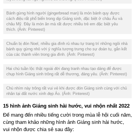
Bánh gừng hình người (gingerbread man) là món bánh quy được
cách điệu rất phổ biến trong dịp Giáng sinh, đặc biệt ở châu Âu và
châu Mỹ. Đây là món ăn mà rất được nhiều trẻ em đặc biệt yêu
thích. (Ảnh: Pinterest)
Chuẩn bị đón Noel, nhiều gia đình rủ nhau tự trang trí những ngôi nhà
bánh quy gừng nhỏ với ý nghĩa tượng trưng cho sự đoàn tụ, gắn kết
của các thành viên trong gia đình. (Ảnh: Pinterest)
Hai chú tuần lộc thật ngoài đời đang tranh nhau tạo dáng để được
chụp hình Giáng sinh trông rất dễ thương, đáng yêu. (Ảnh: Pinterest)
Chú nhím này trông rất vui vẻ khi được đón Giáng sinh cùng với chủ
nhân tại đất nước xinh đẹp Áo. (Ảnh: Pinterest)
15 hình ảnh Giáng sinh hài hước, vui nhộn nhất 2022
Để mang đến nhiều tiếng cười trong mùa lễ hội cuối năm,
cùng tham khảo những hình ảnh Giáng sinh hài hước,
vui nhộn được chia sẻ sau đây: