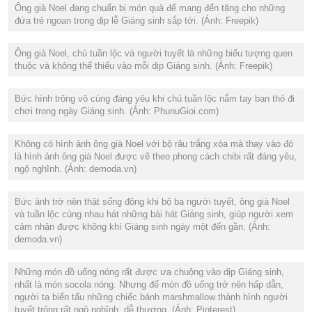
Ông già Noel đang chuẩn bị món quà để mang đến tặng cho những
đứa trẻ ngoan trong dịp lễ Giáng sinh sắp tới. (Ảnh: Freepik)
Ông già Noel, chú tuần lộc và người tuyết là những biểu tượng quen
thuộc và không thể thiếu vào mỗi dịp Giáng sinh. (Ảnh: Freepik)
Bức hình trông vô cùng đáng yêu khi chú tuần lộc nắm tay bạn thỏ đi
chơi trong ngày Giáng sinh. (Ảnh: PhunuGioi.com)
Không có hình ảnh ông già Noel với bộ râu trắng xóa mà thay vào đó
là hình ảnh ông già Noel được vẽ theo phong cách chibi rất đáng yêu,
ngộ nghĩnh. (Ảnh: demoda.vn)
Bức ảnh trở nên thật sống động khi bộ ba người tuyết, ông già Noel
và tuần lộc cùng nhau hát những bài hát Giáng sinh, giúp người xem
cảm nhận được không khí Giáng sinh ngày một đến gần. (Ảnh:
demoda.vn)
Những món đồ uống nóng rất được ưa chuộng vào dịp Giáng sinh,
nhất là món socola nóng. Nhưng để món đồ uống trở nên hấp dẫn,
người ta biến tấu những chiếc bánh marshmallow thành hình người
tuyết trông rất ngộ nghĩnh, dễ thương. (Ảnh: Pinterest)