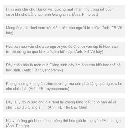
Hình ảnh chú chó Husky với gương mặt nhăn nhó trông rất buồn
cười khi chủ bắt chụp hình Giáng sinh. (Ảnh: Pinterest)
Mong ông già Noel xem xét điều ước của người lớn nữa (Ảnh: FB Vẽ
bậy)
Nếu bạn nào vẫn chưa có người yêu để đi chơi vào dịp lễ Noel sắp
tới thì đừng bỏ qua bí kíp “kiếm bồ” này. (Ảnh: FB Vẽ bậy)
Đây chắn hẳn là món quà Giáng sinh gây ám ảnh của biết bao thế hệ
học sinh. (Ảnh: FB truyencoremix)
Không những không ăn trộm được gì mà còn phải tặng quà ngược lại
cho chủ nhà. (Ảnh: FB truyencoremix)
Đây là lý do vì sao ông già Noel lại không tặng “gấu” cho bạn để đi
chơi vào dịp Giáng sinh. (Ảnh: FB Thỏ Bảy Màu)
Ngay cả ông già Noel cũng không thể hóa giải lời nguyền FA cho bạn.
(Ảnh: Printgo)