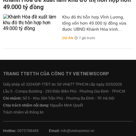
49.000 tỷ đồng
Khu đô thị hỗn hợp Vĩnh Lương,
tổng vốn hơn 49.000 tỷ đồng vừa
được UBND Khánh Hòa trình...
DỰ ÁN
7 giờ trước
TRANG TTĐTTH CỦA CÔNG TY VIETNEWSCORP
Giấy phép số 3324/GP-TTĐT do Sở VH&TT TPHCM cấp ngày 20/3/2026
Lầu 5 - Compa Building - 293 Điện Biên Phủ - Phường Gia Định - TP.HCM
Chi nhánh:
Số 5 - Khu 38A Trần Phú - Phường Ba Đình - TP. Hà Nội
Chịu trách nhiệm nội dung:
Nguyễn Minh Quyết
Trách nhiệm về thông tin
Hotline:
0975798489
Email:
info@vietnammoi.vn