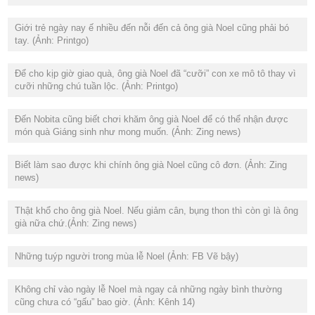
Giới trẻ ngày nay ế nhiều đến nỗi đến cả ông già Noel cũng phải bó
tay. (Ảnh: Printgo)
Để cho kịp giờ giao quà, ông già Noel đã “cưỡi” con xe mô tô thay vì
cưỡi những chú tuần lộc. (Ảnh: Printgo)
Đến Nobita cũng biết chơi khăm ông già Noel để có thể nhận được
món quà Giáng sinh như mong muốn. (Ảnh: Zing news)
Biết làm sao được khi chính ông già Noel cũng cô đơn. (Ảnh: Zing
news)
Thật khổ cho ông già Noel. Nếu giảm cân, bụng thon thì còn gì là ông
già nữa chứ.(Ảnh: Zing news)
Những tuýp người trong mùa lễ Noel (Ảnh: FB Vẽ bậy)
Không chỉ vào ngày lễ Noel mà ngay cả những ngày bình thường
cũng chưa có “gấu” bao giờ. (Ảnh: Kênh 14)