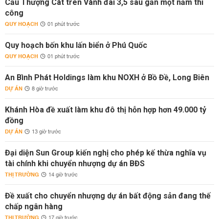
Cầu Thượng Cát trên Vành đai 3,5 sau gần một năm thi
công
QUY HOẠCH
01 phút trước
Quy hoạch bốn khu lấn biển ở Phú Quốc
QUY HOẠCH
01 phút trước
An Bình Phát Holdings làm khu NOXH ở Bồ Đề, Long Biên
DỰ ÁN
8 giờ trước
Khánh Hòa đề xuất làm khu đô thị hỗn hợp hơn 49.000 tỷ
đồng
DỰ ÁN
13 giờ trước
Đại diện Sun Group kiến nghị cho phép kế thừa nghĩa vụ
tài chính khi chuyển nhượng dự án BĐS
THỊ TRƯỜNG
14 giờ trước
Đề xuất cho chuyển nhượng dự án bất động sản đang thế
chấp ngân hàng
THỊ TRƯỜNG
17 giờ trước