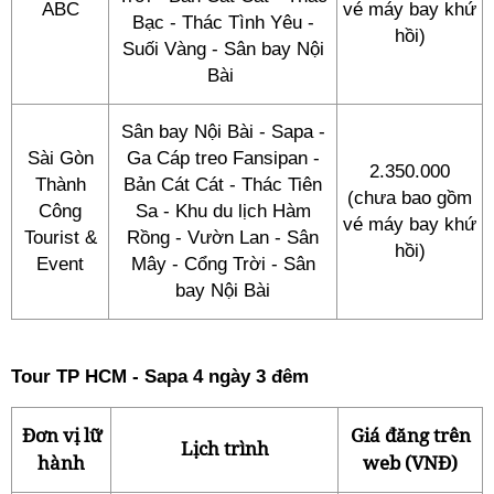
ABC
vé máy bay khứ
Bạc - Thác Tình Yêu -
hồi)
Suối Vàng - Sân bay Nội
Bài
Sân bay Nội Bài - Sapa -
Sài Gòn
Ga Cáp treo Fansipan -
2.350.000
Thành
Bản Cát Cát - Thác Tiên
(chưa bao gồm
Công
Sa - Khu du lịch Hàm
vé máy bay khứ
Tourist &
Rồng - Vườn Lan - Sân
hồi)
Event
Mây - Cổng Trời - Sân
bay Nội Bài
Tour TP HCM - Sapa 4 ngày 3 đêm
Đơn vị lữ
Giá đăng trên
Lịch trình
hành
web (VNĐ)