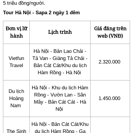
5 triệu đồng/người.
Tour Hà Nội - Sapa 2 ngày 1 đêm
Đơn vị lữ
Giá đăng trên
Lịch trình
hành
web (VNĐ)
Hà Nội - Bản Lao Chải -
Vietfun
Tả Van - Giàng Tả Chải -
2.320.000
Travel
Bản Cát Cát/Khu du lịch
Hàm Rồng - Hà Nội
Hà Nội - Khu du lịch Hàm
Du lịch
Rồng - Vườn Lan - Sân
Hoàng
1.450.000
Mây - Bản Cát Cát - Hà
Nam
Nội
Hà Nội - Bản Cát Cát/Khu
The Sinh
du lịch Hàm Rồng - Ga