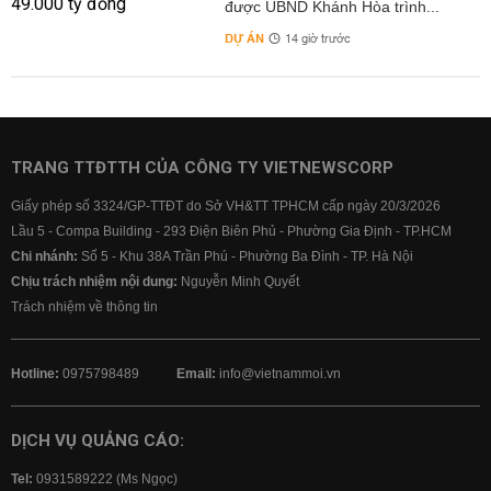
được UBND Khánh Hòa trình...
DỰ ÁN
14 giờ trước
TRANG TTĐTTH CỦA CÔNG TY VIETNEWSCORP
Giấy phép số 3324/GP-TTĐT do Sở VH&TT TPHCM cấp ngày 20/3/2026
Lầu 5 - Compa Building - 293 Điện Biên Phủ - Phường Gia Định - TP.HCM
Chi nhánh:
Số 5 - Khu 38A Trần Phú - Phường Ba Đình - TP. Hà Nội
Chịu trách nhiệm nội dung:
Nguyễn Minh Quyết
Trách nhiệm về thông tin
Hotline:
0975798489
Email:
info@vietnammoi.vn
DỊCH VỤ QUẢNG CÁO:
Tel:
0931589222 (Ms Ngọc)