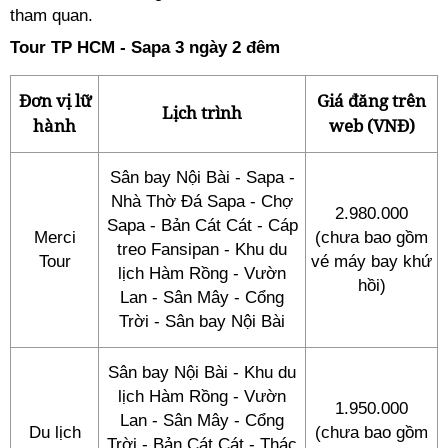
tham quan.
Tour TP HCM - Sapa 3 ngày 2 đêm
Đơn vị lữ
Giá đăng trên
Lịch trình
hành
web (VNĐ)
Sân bay Nội Bài - Sapa -
Nhà Thờ Đá Sapa - Chợ
2.980.000
Sapa - Bản Cát Cát - Cáp
Merci
(chưa bao gồm
treo Fansipan - Khu du
Tour
vé máy bay khứ
lịch Hàm Rồng - Vườn
hồi)
Lan - Sân Mây - Cổng
Trời - Sân bay Nội Bài
Sân bay Nội Bài - Khu du
lịch Hàm Rồng - Vườn
1.950.000
Lan - Sân Mây - Cổng
Du lịch
(chưa bao gồm
Trời - Bản Cát Cát - Thác