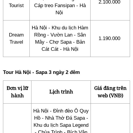
2.100.000
Tourist
Cáp treo Fansipan - Hà
Nội
Hà Nội - Khu du lịch Hàm
Dream
Rồng - Vườn Lan - Sân
1.190.000
Travel
Mây - Chợ Sapa - Bản
Cát Cát - Hà Nội
Tour Hà Nội - Sapa 3 ngày 2 đêm
Đơn vị lữ
Giá đăng trên
Lịch trình
hành
web (VNĐ)
Hà Nội - Đỉnh đèo Ô Quy
Hồ - Nhà Thờ Đá Sapa -
Khu du lịch Sapa Legend
- Chùa Trình - Bích Vân