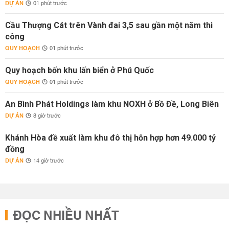
DỰ ÁN
01 phút trước
Cầu Thượng Cát trên Vành đai 3,5 sau gần một năm thi
công
QUY HOẠCH
01 phút trước
Quy hoạch bốn khu lấn biển ở Phú Quốc
QUY HOẠCH
01 phút trước
An Bình Phát Holdings làm khu NOXH ở Bồ Đề, Long Biên
DỰ ÁN
8 giờ trước
Khánh Hòa đề xuất làm khu đô thị hỗn hợp hơn 49.000 tỷ
đồng
DỰ ÁN
14 giờ trước
ĐỌC NHIỀU NHẤT