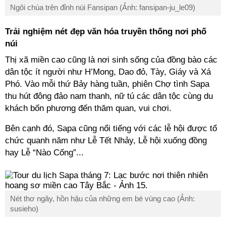
Ngôi chùa trên đỉnh núi Fansipan (Ảnh: fansipan-ju_le09)
Trải nghiệm nét đẹp văn hóa truyền thống nơi phố
núi
Thị xã miền cao cũng là nơi sinh sống của đồng bào các
dân tộc ít người như H’Mong, Dao đỏ, Tày, Giáy và Xá
Phó. Vào mỗi thứ Bảy hàng tuần, phiên Chợ tình Sapa
thu hút đông đảo nam thanh, nữ tú các dân tộc cùng du
khách bốn phương đến thăm quan, vui chơi.
Bên cạnh đó, Sapa cũng nổi tiếng với các lễ hội được tổ
chức quanh năm như Lễ Tết Nhảy, Lễ hội xuống đồng
hay Lễ “Nào Cống”...
Nét thơ ngây, hồn hậu của những em bé vùng cao (Ảnh:
susieho)