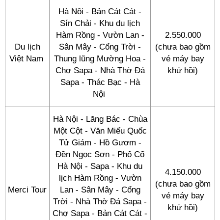
Hà Nội - Bản Cát Cát -
Sín Chải - Khu du lịch
Hàm Rồng - Vườn Lan -
2.550.000
Du lịch
Sân Mây - Cổng Trời -
(chưa bao gồm
Việt Nam
Thung lũng Mường Hoa -
vé máy bay
Chợ Sapa - Nhà Thờ Đá
khứ hồi)
Sapa - Thác Bạc - Hà
Nội
Hà Nội - Lăng Bác - Chùa
Một Cột - Văn Miếu Quốc
Tử Giám - Hồ Gươm -
Đền Ngọc Sơn - Phố Cổ
Hà Nội - Sapa - Khu du
4.150.000
lịch Hàm Rồng - Vườn
(chưa bao gồm
Merci Tour
Lan - Sân Mây - Cổng
vé máy bay
Trời - Nhà Thờ Đá Sapa -
khứ hồi)
Chợ Sapa - Bản Cát Cát -