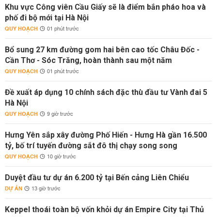
Khu vực Công viên Cầu Giấy sẽ là điểm bắn pháo hoa và
phố đi bộ mới tại Hà Nội
QUY HOẠCH
01 phút trước
Bổ sung 27 km đường gom hai bên cao tốc Châu Đốc -
Cần Thơ - Sóc Trăng, hoàn thành sau một năm
QUY HOẠCH
01 phút trước
Đề xuất áp dụng 10 chính sách đặc thù đầu tư Vành đai 5
Hà Nội
QUY HOẠCH
9 giờ trước
Hưng Yên sắp xây đường Phố Hiến - Hưng Hà gần 16.500
tỷ, bố trí tuyến đường sắt đô thị chạy song song
QUY HOẠCH
10 giờ trước
Duyệt đầu tư dự án 6.200 tỷ tại Bến cảng Liên Chiểu
DỰ ÁN
13 giờ trước
Keppel thoái toàn bộ vốn khỏi dự án Empire City tại Thủ