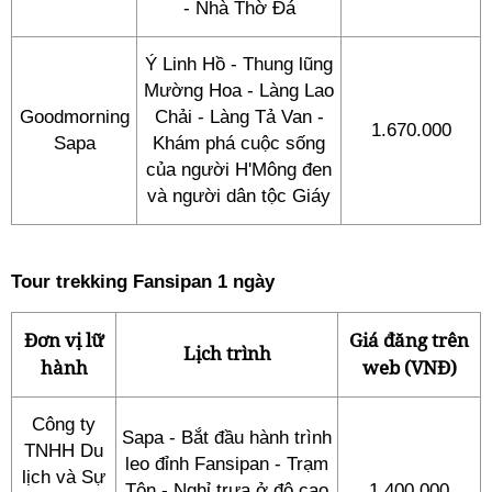
- Nhà Thờ Đá
Ý Linh Hồ - Thung lũng
Mường Hoa - Làng Lao
Goodmorning
Chải - Làng Tả Van -
1.670.000
Sapa
Khám phá cuộc sống
của người H'Mông đen
và người dân tộc Giáy
Tour trekking Fansipan 1 ngày
Đơn vị lữ
Giá đăng trên
Lịch trình
hành
web (VNĐ)
Công ty
Sapa - Bắt đầu hành trình
TNHH Du
leo đỉnh Fansipan - Trạm
lịch và Sự
Tôn - Nghỉ trưa ở độ cao
1.400.000