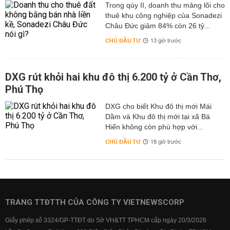
Trong qúy II, doanh thu mảng lõi cho
thuê khu công nghiệp của Sonadezi
Châu Đức giảm 84% còn 26 tỷ...
CHỦ ĐẦU TƯ
13 giờ trước
DXG rút khỏi hai khu đô thị 6.200 tỷ ở Cần Thơ,
Phú Thọ
DXG cho biết Khu đô thị mới Mái
Dầm và Khu đô thị mới tại xã Bá
Hiến không còn phù hợp với...
CHỦ ĐẦU TƯ
18 giờ trước
TRANG TTĐTTH CỦA CÔNG TY VIETNEWSCORP
Giấy phép số 3324/GP-TTĐT do Sở VH&TT TPHCM cấp ngày 20/3/2026