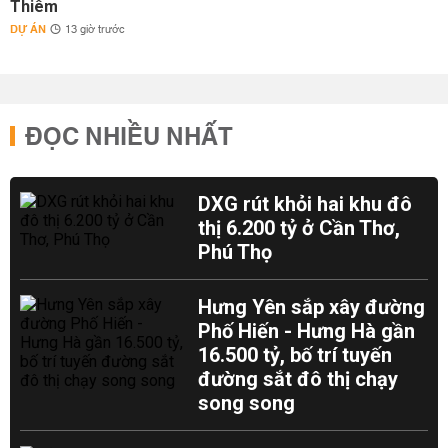
Thiêm
DỰ ÁN
13 giờ trước
ĐỌC NHIỀU NHẤT
DXG rút khỏi hai khu đô
thị 6.200 tỷ ở Cần Thơ,
Phú Thọ
Hưng Yên sắp xây đường
Phố Hiến - Hưng Hà gần
16.500 tỷ, bố trí tuyến
đường sắt đô thị chạy
song song