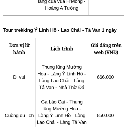
làng của vua H’Mông -
Hoàng A Tường
Tour trekking Ý Linh Hồ - Lao Chải - Tả Van 1 ngày
Đơn vị lữ
Giá đăng trên
Lịch trình
hành
web (VNĐ)
Thung lũng Mường
Hoa - Làng Ý Linh Hồ -
Đi vui
666.000
Làng Lao Chải - Làng
Tả Van - Nhà Thờ Đá
Ga Lào Cai - Thung
lũng Mường Hoa -
Cuồng du lịch
Làng Ý Linh Hồ - Làng
850.000
Lao Chải - Làng Tả Van