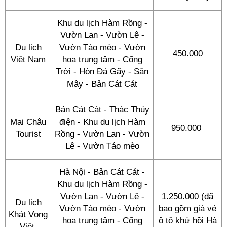
Khu du lịch Hàm Rồng -
Vườn Lan - Vườn Lê -
Du lịch
Vườn Táo mèo - Vườn
450.000
Việt Nam
hoa trung tâm - Cổng
Trời - Hòn Đá Gãy - Sân
Mây - Bản Cát Cát
Bản Cát Cát - Thác Thủy
Mai Châu
điện - Khu du lịch Hàm
950.000
Tourist
Rồng - Vườn Lan - Vườn
Lê - Vườn Táo mèo
Hà Nội - Bản Cát Cát -
Khu du lịch Hàm Rồng -
Vườn Lan - Vườn Lê -
1.250.000 (đã
Du lịch
Vườn Táo mèo - Vườn
bao gồm giá vé
Khát Vọng
hoa trung tâm - Cổng
ô tô khứ hồi Hà
Việt