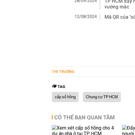
28/09/2024
TP HCM đẩy n
vướng mắc
12/08/2024
Mã QR của 'sổ
THỊ TRƯỜNG
TAG:
cấp sổ hồng
Chung cư TP HCM
CÓ THỂ BẠN QUAN TÂM