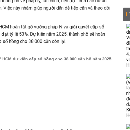
thông tin về pháp lý, tài chính, tiến độ... của các dự án
n. Việc này nhằm giúp người dân dễ tiếp cận và theo dõi
HCM hoàn tất gỡ vướng pháp lý và giải quyết cấp sổ
 đạt tỷ lệ 53%. Dự kiến năm 2025, thành phố sẽ hoàn
ấp sổ hồng cho 38.000 căn còn lại.