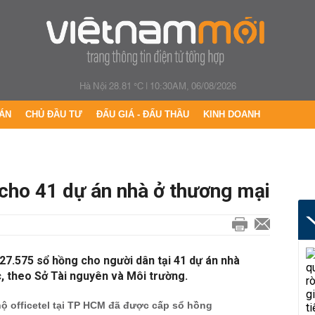
Hà Nội 28.81 °C
|
10:30AM, 06/08/2026
ÁN
CHỦ ĐẦU TƯ
ĐẤU GIÁ - ĐẤU THẦU
KINH DOANH
ho 41 dự án nhà ở thương mại
27.575 sổ hồng cho người dân tại 41 dự án nhà
 theo Sở Tài nguyên và Môi trường.
ộ officetel tại TP HCM đã được cấp sổ hồng