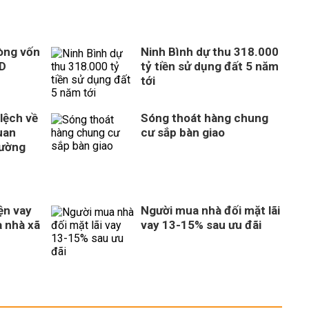
òng vốn
Ninh Bình dự thu 318.000
SD
tỷ tiền sử dụng đất 5 năm
tới
 lệch về
Sóng thoát hàng chung
uan
cư sắp bàn giao
rường
ện vay
Người mua nhà đối mặt lãi
 nhà xã
vay 13-15% sau ưu đãi