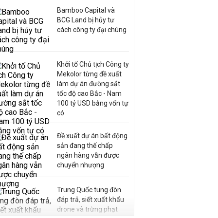
Bamboo Capital và
BCG Land bị hủy tư
cách công ty đại chúng
Khởi tố Chủ tịch Công ty
Mekolor từng đề xuất
làm dự án đường sắt
tốc độ cao Bắc - Nam
100 tỷ USD bằng vốn tự
có
Đề xuất dự án bất động
sản đang thế chấp
ngân hàng vẫn được
chuyển nhượng
Trung Quốc tung đòn
đáp trả, siết xuất khẩu
drone và trừng phạt