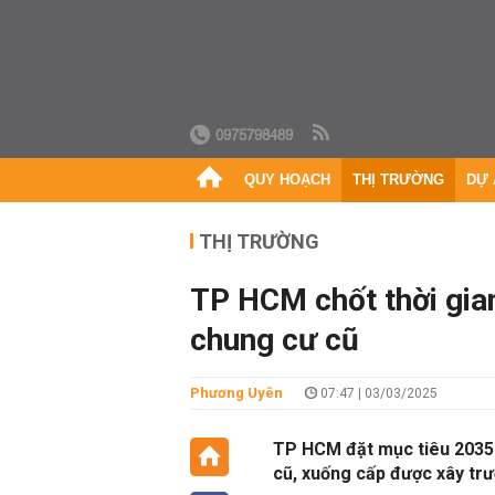
0975798489
QUY HOẠCH
THỊ TRƯỜNG
DỰ 
THỊ TRƯỜNG
TP HCM chốt thời gian
chung cư cũ
Phương Uyên
07:47 | 03/03/2025
TP HCM đặt mục tiêu 2035 
cũ, xuống cấp được xây trư