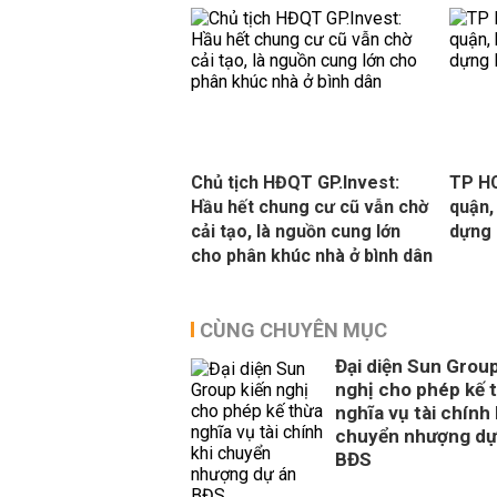
Chủ tịch HĐQT GP.Invest:
TP HC
Hầu hết chung cư cũ vẫn chờ
quận,
cải tạo, là nguồn cung lớn
dựng 
cho phân khúc nhà ở bình dân
CÙNG CHUYÊN MỤC
Đại diện Sun Group
nghị cho phép kế 
nghĩa vụ tài chính 
chuyển nhượng dự
BĐS