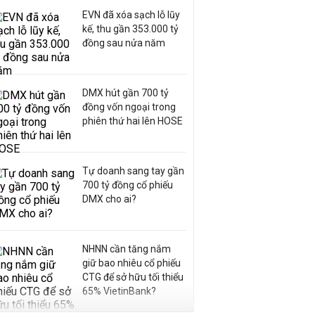
EVN đã xóa sạch lỗ lũy
kế, thu gần 353.000 tỷ
đồng sau nửa năm
DMX hút gần 700 tỷ
đồng vốn ngoại trong
phiên thứ hai lên HOSE
Tự doanh sang tay gần
700 tỷ đồng cổ phiếu
DMX cho ai?
NHNN cần tăng nắm
giữ bao nhiêu cổ phiếu
CTG để sở hữu tối thiểu
65% VietinBank?