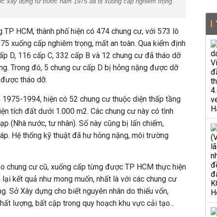
c xây dựng từ trước năm 1975 đã bị xuống cấp nghiêm trọng.
 TP HCM, thành phố hiện có 474 chung cư, với 573 lô
5 xuống cấp nghiêm trọng, mất an toàn. Qua kiểm định
ấp D, 116 cấp C, 332 cấp B và 12 chung cư đã tháo dỡ
g. Trong đó, 5 chung cư cấp D bị hỏng nặng được dỡ
 được tháo dỡ.
 1975-1994, hiện có 52 chung cư thuộc diện thấp tầng
iện tích đất dưới 1.000 m2. Các chung cư này có tình
ạp (Nhà nước, tư nhân). Số này cũng bị lấn chiếm,
p. Hệ thống kỹ thuật đã hư hỏng nặng, môi trường
 tạo chung cư cũ, xuống cấp từng được TP HCM thực hiện
ại kết quả như mong muốn, nhất là với các chung cư
g. Sở Xây dựng cho biết nguyên nhân do thiếu vốn,
ất lượng, bất cập trong quy hoạch khu vực cải tạo...