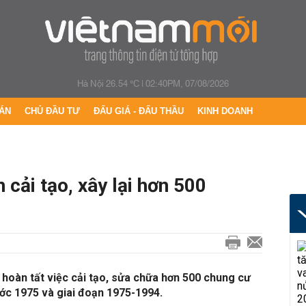
Hà Nội 26.54 °C
|
02:40PM, 07/08/2026
ÁN
CHỦ ĐẦU TƯ
ĐẤU GIÁ - ĐẤU THẦU
KINH DOANH
 cải tạo, xây lại hơn 500
hoàn tất việc cải tạo, sửa chữa hơn 500 chung cư
ớc 1975 và giai đoạn 1975-1994.