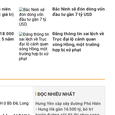
 niên
Bắc Ninh sẽ đón dòng vốn
giá trị
đầu tư gần 7 tỷ USD
318.000
Đăng thông tin sai lệch về
t 5 năm
Trục đại lộ cảnh quan
sông Hồng, một trường
hợp bị xử phạt
ĐỌC NHIỀU NHẤT
Hưng Yên sắp xây đường Phố Hiến
- Hưng Hà gần 16.500 tỷ, bố trí
tuyến đường sắt đô thị chạy song