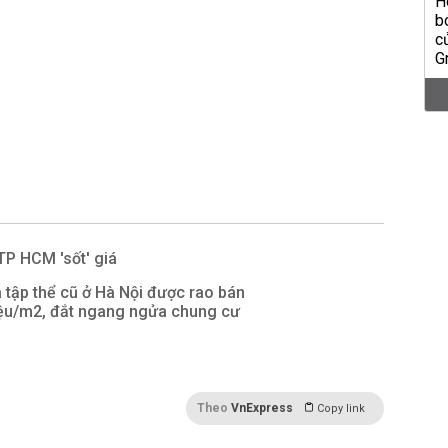
TP HCM 'sốt' giá
 tập thể cũ ở Hà Nội được rao bán
iệu/m2, đắt ngang ngửa chung cư
Theo
VnExpress
Copy link