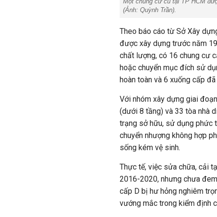
Một chung cư cũ tại TP HCM đượ
(Ảnh: Quỳnh Trần).
Theo báo cáo từ Sở Xây dựng
được xây dựng trước năm 197
chất lượng, có 16 chung cư c
hoặc chuyển mục đích sử dụn
hoàn toàn và 6 xuống cấp đã
Với nhóm xây dựng giai đoạn
(dưới 8 tầng) và 33 tòa nhà d
trạng sở hữu, sử dụng phức t
chuyển nhượng không hợp phá
sống kém vệ sinh.
Thực tế, việc sửa chữa, cải
2016-2020, nhưng chưa đem l
cấp D bị hư hỏng nghiêm trọn
vướng mắc trong kiểm định ch