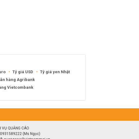
uro
Tỷ giá USD
Tỷ giá yen Nhật
gân hàng Agribank
hàng Vietcombank
H VỤ QUẢNG CÁO
0931589222 (Ms Ngọc)