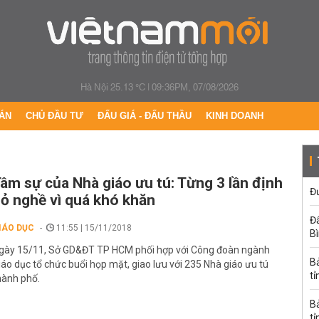
Hà Nội 25.13 °C
|
09:36PM, 07/08/2026
ÁN
CHỦ ĐẦU TƯ
ĐẤU GIÁ - ĐẤU THẦU
KINH DOANH
âm sự của Nhà giáo ưu tú: Từng 3 lần định
Đư
ỏ nghề vì quá khó khăn
Đấ
IÁO DỤC
11:55 | 15/11/2018
B
gày 15/11, Sở GD&ĐT TP HCM phối hợp với Công đoàn ngành
B
iáo dục tổ chức buổi họp mặt, giao lưu với 235 Nhà giáo ưu tú
tỉ
hành phố.
B
tỉ