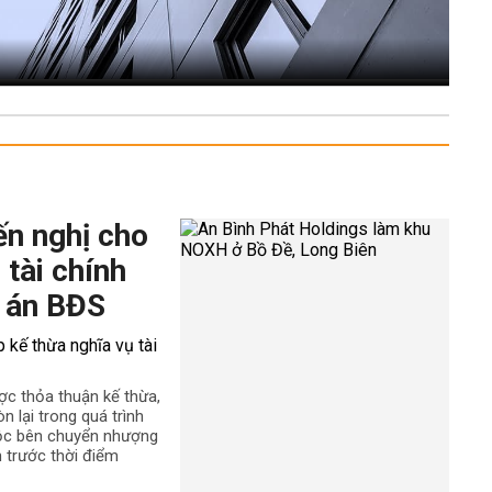
ến nghị cho
 tài chính
 án BĐS
ợc thỏa thuận kế thừa,
n lại trong quá trình
uộc bên chuyển nhượng
h trước thời điểm