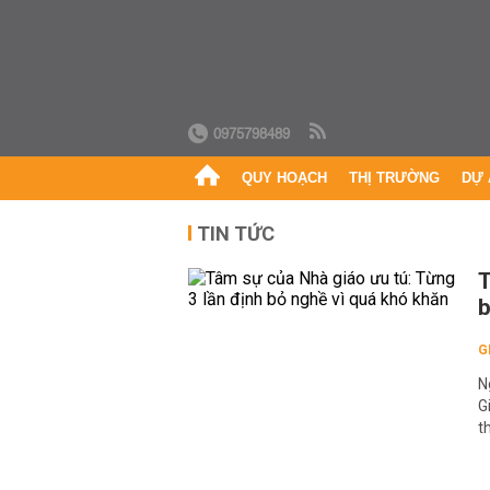
0975798489
QUY HOẠCH
THỊ TRƯỜNG
DỰ 
TIN TỨC
T
b
G
N
G
t