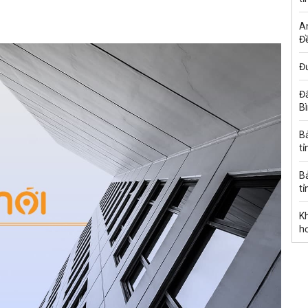
A
Đề
Đư
Đấ
B
B
tỉ
B
tỉ
K
h