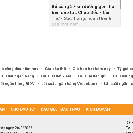
Bổ sung 27 km đường gom hai
bên cao tốc Châu Đốc - Cần
Thơ - Sóc Trăng, hoàn thành
sau một năm
Khánh Hòa đề xuất làm khu đô
thị hỗn hợp hơn 49.000 tỷ đồng
iá xăng dầu hôm nay
Giá dầu thô
Giá heo hơi hôm nay
Tỷ giá e
Lãi suất ngân hàng
Lãi suất tiết kiệm
Lãi suất tiền gửi
Lãi suất n
uất ngân hàng BIDV
Lãi suất ngân hàng Vietinbank
Lãi suất ngân 
ÁN
CHỦ ĐẦU TƯ
ĐẤU GIÁ - ĐẤU THẦU
KINH DOANH
DỊC
cấp ngày 20/3/2026
Tel: