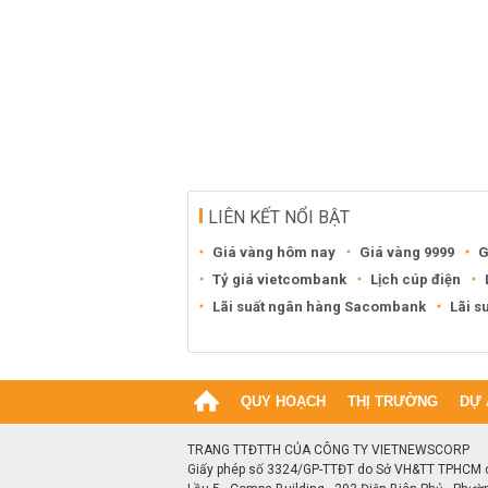
LIÊN KẾT NỔI BẬT
Giá vàng hôm nay
Giá vàng 9999
G
Tỷ giá vietcombank
Lịch cúp điện
Lãi suất ngân hàng Sacombank
Lãi s
QUY HOẠCH
THỊ TRƯỜNG
DỰ 
TRANG TTĐTTH CỦA CÔNG TY VIETNEWSCORP
Giấy phép số 3324/GP-TTĐT do Sở VH&TT TPHCM 