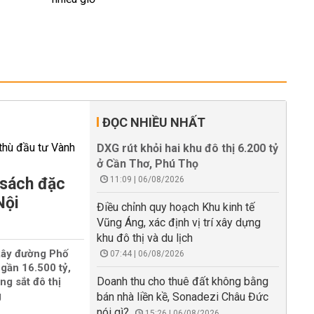
ĐỌC NHIỀU NHẤT
DXG rút khỏi hai khu đô thị 6.200 tỷ
ở Cần Thơ, Phú Thọ
 sách đặc
11:09 | 06/08/2026
Nội
Điều chỉnh quy hoạch Khu kinh tế
Vũng Áng, xác định vị trí xây dựng
khu đô thị và du lịch
xây đường Phố
07:44 | 06/08/2026
gần 16.500 tỷ,
Doanh thu cho thuê đất không bằng
ng sắt đô thị
g
bán nhà liền kề, Sonadezi Châu Đức
nói gì?
15:26 | 06/08/2026