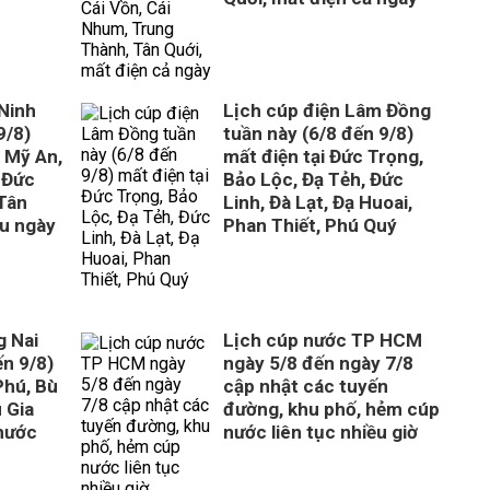
 Ninh
Lịch cúp điện Lâm Đồng
9/8)
tuần này (6/8 đến 9/8)
, Mỹ An,
mất điện tại Đức Trọng,
 Đức
Bảo Lộc, Đạ Tẻh, Đức
Tân
Linh, Đà Lạt, Đạ Huoai,
ều ngày
Phan Thiết, Phú Quý
g Nai
Lịch cúp nước TP HCM
ến 9/8)
ngày 5/8 đến ngày 7/8
Phú, Bù
cập nhật các tuyến
 Gia
đường, khu phố, hẻm cúp
hước
nước liên tục nhiều giờ