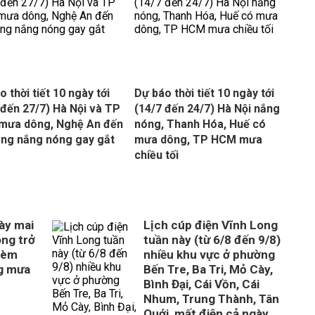
 thời tiết 10 ngày tới
Dự báo thời tiết 10 ngày tới
 đến 27/7) Hà Nội và TP
(14/7 đến 24/7) Hà Nội nắng
mưa dông, Nghệ An đến
nóng, Thanh Hóa, Huế có
ng nắng nóng gay gắt
mưa dông, TP HCM mưa
chiều tối
gày mai
Lịch cúp điện Vĩnh Long
óng trở
tuần này (từ 6/8 đến 9/8)
kèm
nhiều khu vực ở phường
g mưa
Bến Tre, Ba Tri, Mỏ Cày,
Bình Đại, Cái Vồn, Cái
Nhum, Trung Thành, Tân
Quới, mất điện cả ngày