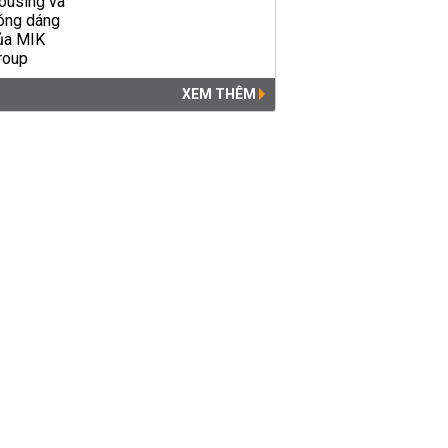
13/6, Hà Nội nắng nóng,
Trung Bộ gay gắt, Nam Bộ...
ĐÔ THỊ
06:00 | 13/06/2026
XEM THÊM