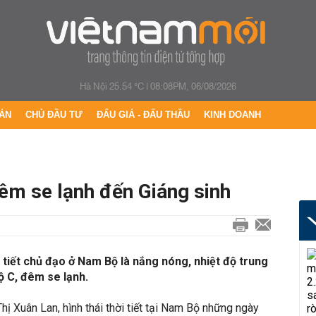
Hà Nội 25.54 °C
|
08:08PM, 06/08/2026
ÁN
CHỦ ĐẦU TƯ
ĐẤU GIÁ - ĐẤU THẦU
KINH DOANH
m se lạnh đến Giáng sinh
i tiết chủ đạo ở Nam Bộ là nắng nóng, nhiệt độ trung
ộ C, đêm se lạnh.
Thị Xuân Lan, hình thái thời tiết tại Nam Bộ những ngày