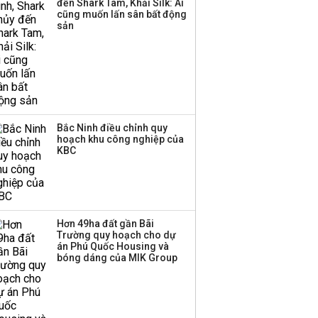
đến Shark Tam, Khải Silk: Ai
cũng muốn lấn sân bất động
Thị trường thường
sản
‘phất lên’ trong tháng 8,
nhóm ngành nào có
tiềm năng dẫn sóng?
Bắc Ninh điều chỉnh quy
hoạch khu công nghiệp của
KBC
Dự báo thời tiết hôm nay
18/6, Hà Nội mưa rào, Tây
Bắc, Đông Bắc có dông,...
Hơn 49ha đất gần Bãi
Trường quy hoạch cho dự
ĐÔ THỊ
06:00 | 18/06/2026
án Phú Quốc Housing và
bóng dáng của MIK Group
Dự báo thời tiết hôm nay