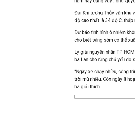
năm nay cũng vậy", ông Quyế
Đài Khí tượng Thủy văn khu v
độ cao nhất là 34 độ C, thấp
Dự báo tình hình ô nhiễm khô
cho biết sáng sớm có thể xuấ
Lý giải nguyên nhân
TP HCM
bà Lan cho rằng chủ yếu do s
"Ngày xe chạy nhiều, công trì
trời mù nhiều. Còn ngày ít hoạ
bà giải thích.