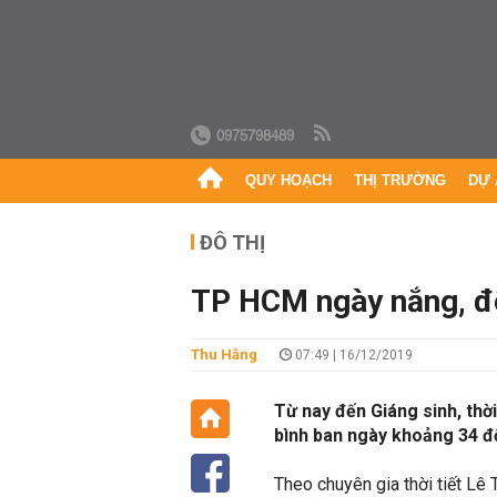
0975798489
QUY HOẠCH
THỊ TRƯỜNG
DỰ 
ĐÔ THỊ
TP HCM ngày nắng, đê
Thu Hằng
07:49 | 16/12/2019
Từ nay đến Giáng sinh, thờ
bình ban ngày khoảng 34 đ
Theo chuyên gia thời tiết Lê 