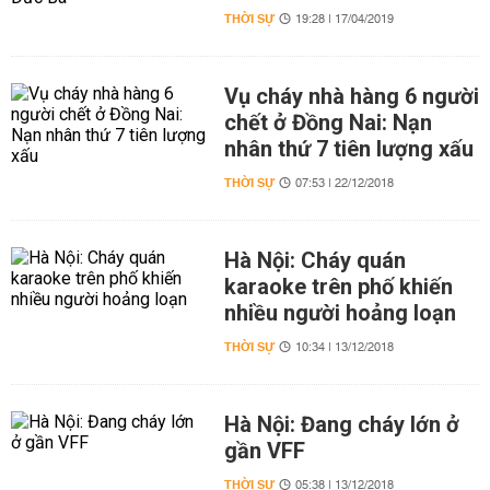
THỜI SỰ
19:28 | 17/04/2019
Vụ cháy nhà hàng 6 người
chết ở Đồng Nai: Nạn
nhân thứ 7 tiên lượng xấu
THỜI SỰ
07:53 | 22/12/2018
Hà Nội: Cháy quán
karaoke trên phố khiến
nhiều người hoảng loạn
THỜI SỰ
10:34 | 13/12/2018
Hà Nội: Đang cháy lớn ở
gần VFF
THỜI SỰ
05:38 | 13/12/2018