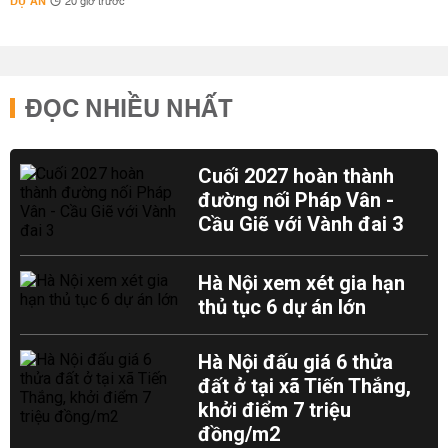
DỰ ÁN
20 giờ trước
ĐỌC NHIỀU NHẤT
Cuối 2027 hoàn thành
đường nối Pháp Vân -
Cầu Giẽ với Vành đai 3
Hà Nội xem xét gia hạn
thủ tục 6 dự án lớn
Hà Nội đấu giá 6 thửa
đất ở tại xã Tiến Thắng,
khởi điểm 7 triệu
đồng/m2