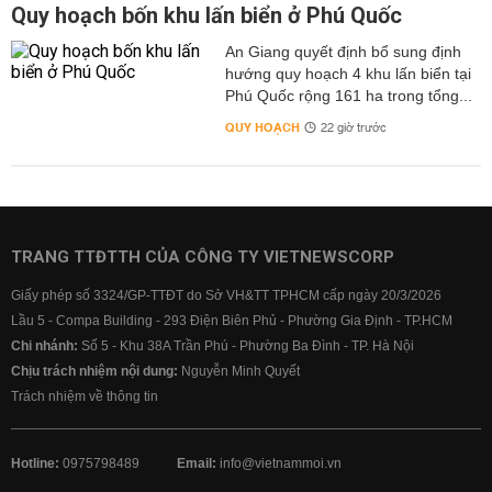
Quy hoạch bốn khu lấn biển ở Phú Quốc
An Giang quyết định bổ sung định
hướng quy hoạch 4 khu lấn biển tại
Phú Quốc rộng 161 ha trong tổng...
QUY HOẠCH
22 giờ trước
TRANG TTĐTTH CỦA CÔNG TY VIETNEWSCORP
Giấy phép số 3324/GP-TTĐT do Sở VH&TT TPHCM cấp ngày 20/3/2026
Lầu 5 - Compa Building - 293 Điện Biên Phủ - Phường Gia Định - TP.HCM
Chi nhánh:
Số 5 - Khu 38A Trần Phú - Phường Ba Đình - TP. Hà Nội
Chịu trách nhiệm nội dung:
Nguyễn Minh Quyết
Trách nhiệm về thông tin
Hotline:
0975798489
Email:
info@vietnammoi.vn