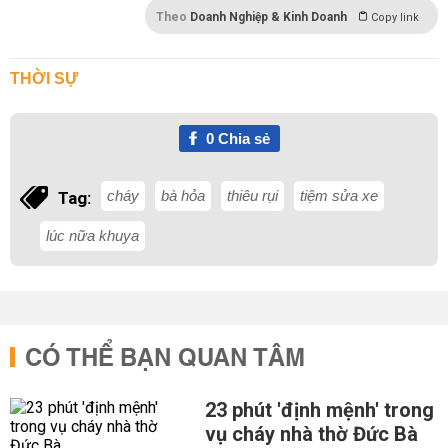
Theo
Doanh Nghiệp & Kinh Doanh
Copy link
THỜI SỰ
0
Chia sẻ
cháy
bà hỏa
thiêu rụi
tiệm sửa xe
Tag:
lúc nữa khuya
CÓ THỂ BẠN QUAN TÂM
23 phút 'định mệnh' trong
vụ cháy nhà thờ Đức Bà