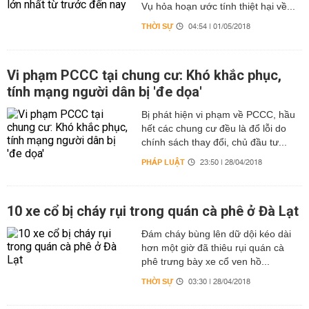
Vụ hỏa hoạn ước tính thiệt hại về...
THỜI SỰ
04:54 | 01/05/2018
Vi phạm PCCC tại chung cư: Khó khắc phục,
tính mạng người dân bị 'đe dọa'
Bị phát hiện vi phạm về PCCC, hầu
hết các chung cư đều là đổ lỗi do
chính sách thay đổi, chủ đầu tư...
PHÁP LUẬT
23:50 | 28/04/2018
10 xe cổ bị cháy rụi trong quán cà phê ở Đà Lạt
Đám cháy bùng lên dữ dội kéo dài
hơn một giờ đã thiêu rụi quán cà
phê trưng bày xe cổ ven hồ...
THỜI SỰ
03:30 | 28/04/2018