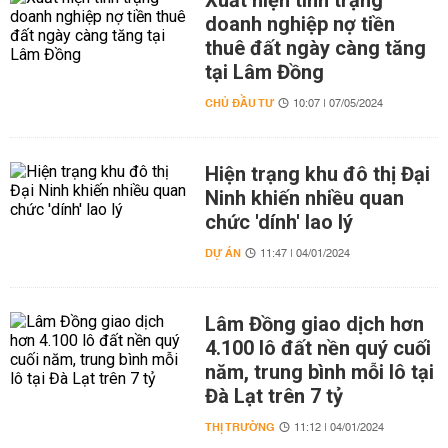
Xuất hiện tình trạng
doanh nghiệp nợ tiền
thuê đất ngày càng tăng
tại Lâm Đồng
CHỦ ĐẦU TƯ
10:07 | 07/05/2024
Hiện trạng khu đô thị Đại
Ninh khiến nhiều quan
chức 'dính' lao lý
DỰ ÁN
11:47 | 04/01/2024
Lâm Đồng giao dịch hơn
4.100 lô đất nền quý cuối
năm, trung bình mỗi lô tại
Đà Lạt trên 7 tỷ
THỊ TRƯỜNG
11:12 | 04/01/2024