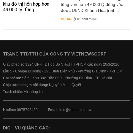
tổng vốn hơn 49.000 tỷ đồng vừa
được UBND Khánh Hòa trình...
DỰ ÁN
01 phút trước
TRANG TTĐTTH CỦA CÔNG TY VIETNEWSCORP
Giấy phép số 3324/GP-TTĐT do Sở VH&TT TPHCM cấp ngày 20/3/2026
Lầu 5 - Compa Building - 293 Điện Biên Phủ - Phường Gia Định - TP.HCM
Chi nhánh:
Số 5 - Khu 38A Trần Phú - Phường Ba Đình - TP. Hà Nội
Chịu trách nhiệm nội dung:
Nguyễn Minh Quyết
Trách nhiệm về thông tin
Hotline:
0975798489
Email:
info@vietnammoi.vn
DỊCH VỤ QUẢNG CÁO: