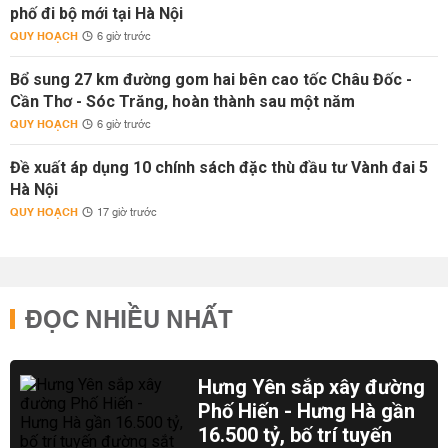
phố đi bộ mới tại Hà Nội
QUY HOẠCH
6 giờ trước
Bổ sung 27 km đường gom hai bên cao tốc Châu Đốc -
Cần Thơ - Sóc Trăng, hoàn thành sau một năm
QUY HOẠCH
6 giờ trước
Đề xuất áp dụng 10 chính sách đặc thù đầu tư Vành đai 5
Hà Nội
QUY HOẠCH
17 giờ trước
ĐỌC NHIỀU NHẤT
Hưng Yên sắp xây đường
Phố Hiến - Hưng Hà gần
16.500 tỷ, bố trí tuyến