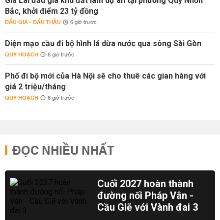
Gia Lai đấu giá khu đất làm dự án tại phường Quy Nhơn
Bắc, khởi điểm 23 tỷ đồng
ĐẤU GIÁ - ĐẤU THẦU
6 giờ trước
Diện mạo cầu đi bộ hình lá dừa nước qua sông Sài Gòn
QUY HOẠCH
6 giờ trước
Phố đi bộ mới của Hà Nội sẽ cho thuê các gian hàng với
giá 2 triệu/tháng
QUY HOẠCH
6 giờ trước
ĐỌC NHIỀU NHẤT
Cuối 2027 hoàn thành
đường nối Pháp Vân -
Cầu Giẽ với Vành đai 3