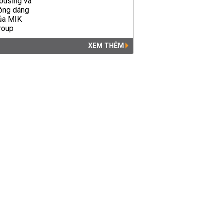
XEM THÊM
Cao tốc cho miền Tây, trông
về Tiền Giang
ĐÔ THỊ
09:49 | 05/08/2019
Giảm cân thành công với 15
kg, cô gái Tiền Giang xinh
đẹp bất ngờ
LỐI SỐNG
23:29 | 28/01/2019