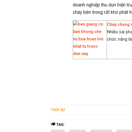
doanh nghiệp thu dọn hiện trư
cháy bên trong rất khó phát h
Cháy chung c
Nhiều sai ph
chức năng là
THỜI SỰ
TAG: