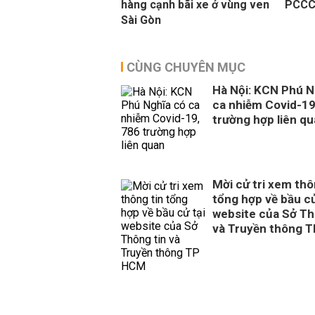
hàng cạnh bãi xe ở vùng ven
PCCC 
Sài Gòn
CÙNG CHUYÊN MỤC
Hà Nội: KCN Phú N
ca nhiễm Covid-19
trường hợp liên q
Mời cử tri xem thô
tổng hợp về bầu cử
website của Sở Th
và Truyền thông 