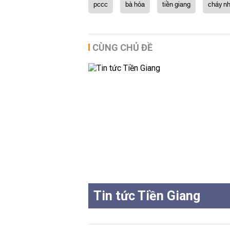
pccc
bà hỏa
tiền giang
cháy n
CÙNG CHỦ ĐỀ
Tin tức Tiền Giang