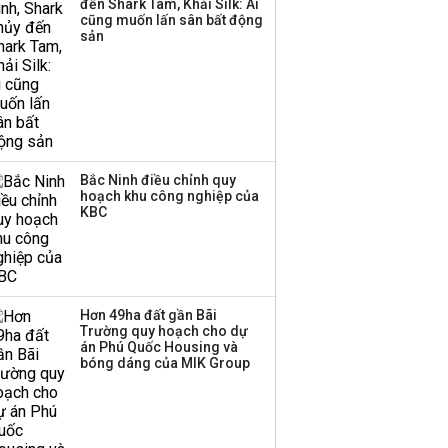
đến Shark Tam, Khải Silk: Ai
cũng muốn lấn sân bất động
Thị trường thường
sản
‘phất lên’ trong tháng 8,
nhóm ngành nào có
tiềm năng dẫn sóng?
Bắc Ninh điều chỉnh quy
hoạch khu công nghiệp của
KBC
Hơn 49ha đất gần Bãi
Trường quy hoạch cho dự
án Phú Quốc Housing và
bóng dáng của MIK Group