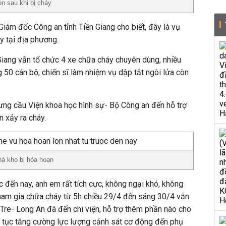
òn sau khi bị cháy
iám đốc Công an tỉnh Tiền Giang cho biết, đây là vụ
y tại địa phương.
Giang vẫn tổ chức 4 xe chữa cháy chuyên dùng, nhiều
50 cán bộ, chiến sĩ làm nhiệm vụ dập tắt ngòi lửa còn
rưng cầu Viện khoa học hình sự- Bộ Công an đến hỗ trợ
n xảy ra cháy.
hà kho bị hỏa hoạn
c đến nay, anh em rất tích cực, không ngại khó, không
ham gia chữa cháy từ 5h chiều 29/4 đến sáng 30/4 vẫn
 Tre- Long An đã đến chi viện, hỗ trợ thêm phần nào cho
p tục tăng cường lực lượng cảnh sát cơ động đến phụ