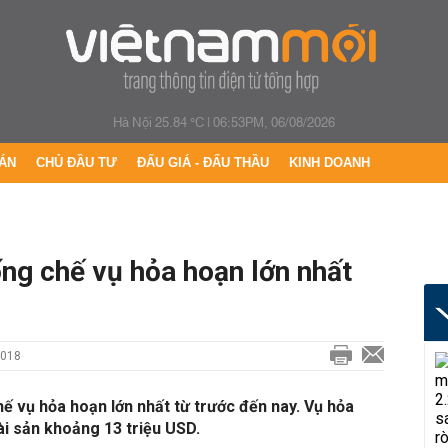
Hà Nội 25.84 °C
|
06:53PM, 06/08/2026
ÁN
CHỦ ĐẦU TƯ
ĐẤU GIÁ - ĐẤU THẦU
KINH DOANH
ng chế vụ hỏa hoạn lớn nhất
2018
ế vụ hỏa hoạn lớn nhất từ trước đến nay. Vụ hỏa
tài sản khoảng 13 triệu USD.