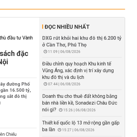
ĐỌC NHIỀU NHẤT
DXG rút khỏi hai khu đô thị 6.200 tỷ
ở Cần Thơ, Phú Thọ
 sách đặc
11:09 | 06/08/2026
Nội
Điều chỉnh quy hoạch Khu kinh tế
Vũng Áng, xác định vị trí xây dựng
khu đô thị và du lịch
xây đường Phố
07:44 | 06/08/2026
gần 16.500 tỷ,
Doanh thu cho thuê đất không bằng
ng sắt đô thị
g
bán nhà liền kề, Sonadezi Châu Đức
nói gì?
15:26 | 06/08/2026
Thiết kế quốc lộ 13 mở rộng gần gấp
ba lần
15:27 | 06/08/2026
iên Chiểu