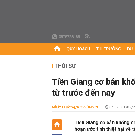
0975798489
QUY HOẠCH
THỊ TRƯỜNG
DỰ 
THỜI SỰ
Tiền Giang cơ bản khố
từ trước đến nay
Nhật Trường/VOV-ĐBSCL
04:54 | 01/05/
Tiền Giang cơ bản khống ch
hoạn ước tính thiệt hại về 