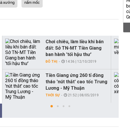
hà xưởng
nấm mốc
Chơi chiêu, làm liều khi bán
đất: Sở TN-MT Tiền Giang
ban hành 'tối hậu thư'
ĐÔ THỊ
14:36 | 12/10/2019
Tiền Giang ứng 260 tỉ đồng
tháo 'nút thắt' cao tốc Trung
Lương - Mỹ Thuận
THỜI SỰ
21:52 | 08/05/2019