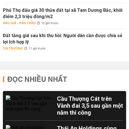
Phú Thọ đấu giá 30 thửa đất tại xã Tam Dương Bắc, khởi
điểm 2,3 triệu đồng/m2
ĐẤU GIÁ - ĐẤU THẦU
10 giờ trước
Đất tăng giá sau khi thu hồi: Người dân cần được chia sẻ
lợi ích hợp lý
THỊ TRƯỜNG
11 giờ trước
ĐỌC NHIỀU NHẤT
Cầu Thượng Cát trên
Vành đai 3,5 sau gần một
năm thi công
Thái An Holdings cùng