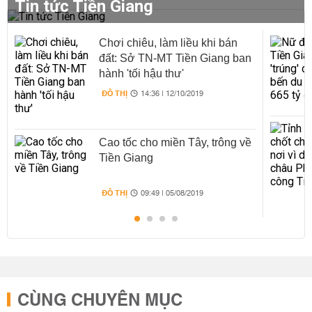
Tin tức Tiền Giang
Chơi chiêu, làm liều khi bán
đất: Sở TN-MT Tiền Giang ban
hành 'tối hậu thư'
ĐÔ THỊ
14:36 | 12/10/2019
Cao tốc cho miền Tây, trông về
Tiền Giang
ĐÔ THỊ
09:49 | 05/08/2019
CÙNG CHUYÊN MỤC