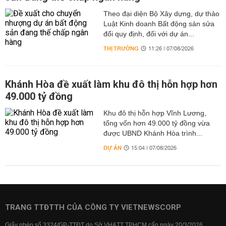
Theo đại diện Bộ Xây dựng, dự thảo
Luật Kinh doanh Bất động sản sửa
đổi quy định, đối với dự án...
THỊ TRƯỜNG
11:26 | 07/08/2026
Khánh Hòa đề xuất làm khu đô thị hỗn hợp hơn
49.000 tỷ đồng
Khu đô thị hỗn hợp Vĩnh Lương,
tổng vốn hơn 49.000 tỷ đồng vừa
được UBND Khánh Hòa trình...
DỰ ÁN
15:04 | 07/08/2026
TRANG TTĐTTH CỦA CÔNG TY VIETNEWSCORP
Giấy phép số 3324/GP-TTĐT do Sở VH&TT TPHCM cấp ngày 20/3/2026