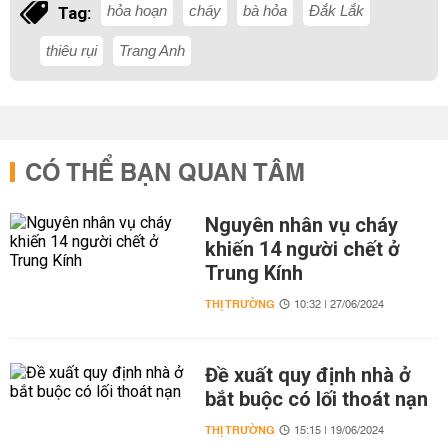
hỏa hoạn
cháy
bà hỏa
Đắk Lắk
Tag:
thiêu rụi
Trang Anh
CÓ THỂ BẠN QUAN TÂM
Nguyên nhân vụ cháy
khiến 14 người chết ở
Trung Kính
THỊ TRƯỜNG
10:32 | 27/06/2024
Đề xuất quy định nhà ở
bắt buộc có lối thoát nạn
THỊ TRƯỜNG
15:15 | 19/06/2024