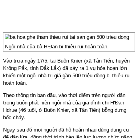
Ngôi nhà của bà H'Đan bị thiêu rụi hoàn toàn.
Vào trưa ngày 17/5, tại Buôn Knier (xã Tân Tiến, huyện
Krông Pắk, tỉnh Đắk Lắk) đã xảy ra 1 vụ hỏa hoạn lớn
khiến một ngôi nhà trị giá gần 500 triệu đồng bị thiêu rụi
hoàn toàn.
Theo thông tin ban đầu, vào thời điểm trên người dân
trong buôn phát hiện ngôi nhà của gia đình chị H'Đan
Hdrue (46 tuổi, ở Buôn Knier, xã Tân Tiến) bỗng dưng
bốc cháy.
Ngay sau đó mọi người đã hô hoán nhau dùng dụng cụ
để dập lửa, đồng thời trình báo lên lực lượng chức năng.