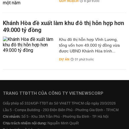
QUY HOẠCH
8 giờ trước
Khánh Hòa đề xuất làm khu đô thị hỗn hợp hơn
49.000 tỷ đồng
Khu đô thị hỗn hợp Vĩnh Lương,
tổng vốn hơn 49.000 tỷ đồng vừa
được UBND Khánh Hòa trình...
DỰ ÁN
01 phút trước
TRANG TTĐTTH CỦA CÔNG TY VIETNEWSCORP
Giấy phép số 3324/GP-TTĐT do Sở VH&TT TPHCM cấp ngày 20/3/2026
Lầu 5 - Compa Building - 293 Điện Biên Phủ - Phường Gia Định - TP.HCM
Chi nhánh:
Số 5 - Khu 38A Trần Phú - Phường Ba Đình - TP. Hà Nội
Chịu trách nhiệm nội dung:
Nguyễn Minh Quyết