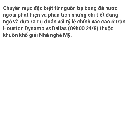
Chuyên mục đặc biệt từ nguồn tip bóng đá nước
ngoài phát hiện và phân tích những chi tiết đáng
ngờ và đưa ra dự đoán với tỷ lệ chính xác cao ở trận
Houston Dynamo vs Dallas (09h00 24/8) thuộc
khuôn khổ giải Nhà nghề Mỹ.