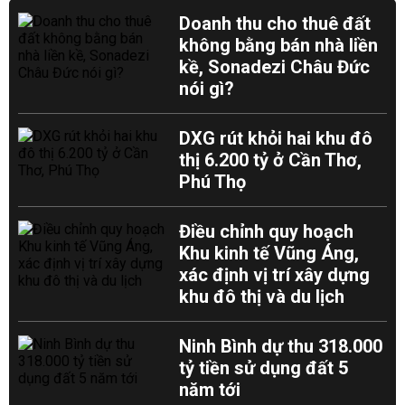
Doanh thu cho thuê đất
không bằng bán nhà liền
kề, Sonadezi Châu Đức
nói gì?
DXG rút khỏi hai khu đô
thị 6.200 tỷ ở Cần Thơ,
Phú Thọ
Điều chỉnh quy hoạch
Khu kinh tế Vũng Áng,
xác định vị trí xây dựng
khu đô thị và du lịch
Ninh Bình dự thu 318.000
tỷ tiền sử dụng đất 5
năm tới