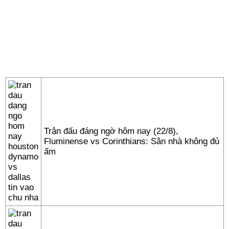
Trận đấu đáng ngờ hôm nay (22/8),
Fluminense vs Corinthians: Sân nhà không đủ
ấm