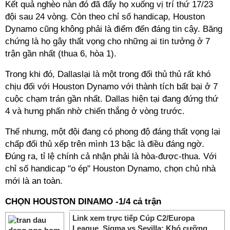
Kết quả nghèo nàn đó đã đẩy họ xuống vị trí thứ 17/23
đội sau 24 vòng. Còn theo chỉ số handicap, Houston
Dynamo cũng không phải là điểm đến đáng tin cậy. Băng
chứng là họ gây thất vọng cho những ai tin tưởng ở 7
trận gần nhất (thua 6, hòa 1).
Trong khi đó, Dallaslại là một trong đối thủ thủ rất khó
chịu đối với Houston Dynamo với thành tích bất bại ở 7
cuộc chạm trán gần nhất. Dallas hiện tại đang đứng thứ
4 và hưng phấn nhờ chiến thắng ở vòng trước.
Thế nhưng, một đội đang có phong độ đáng thất vọng lại
chấp đối thủ xếp trên mình 13 bậc là điều đáng ngờ.
Đúng ra, tỉ lệ chính cả nhận phải là hòa-được-thua. Với
chỉ số handicap "o ép" Houston Dynamo, chọn chủ nhà
mới là an toàn.
CHỌN HOUSTON DINAMO -1/4 cả trận
Link xem trực tiếp Cúp C2/Europa
League, Sigma vs Sevilla: Khó cưỡng