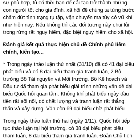
sự phù hợp, tù có thời hạn để cải tạo trở thành những
con người tốt cho gia đình, xã hội để chúng ta từng bước
chấm dứt tình trạng tụ tập, vận chuyển ma túy có vũ khí
như hiện nay. Nếu không thì các đối tượng này chui lủi
trong rừng rất nguy hiểm, đặc biệt nguy hiểm cho xã hội.
Đánh giá kết quả thực hiện chủ đề Chính phủ liêm
chính, kiến tạo...
* Trong ngày thảo luận thứ nhất (31/10) đã có 41 đại biểu
phát biểu và có 8 đại biểu tham gia tranh luận, 2 Bộ
trưởng Bộ Tài nguyên và Môi trường, Bộ Kế hoạch và
Đầu tư đã tham gia phát biểu giải trình những vấn đề đại
biểu Quốc hội quan tâm. Không khí phát biểu ngày đầu
tiên rất sôi nổi, có chất lượng và tranh luận rất thẳng
thắn và xây dựng. Vẫn còn 69 đại biểu chờ phát biểu.
Trong ngày thảo luận thứ hai (ngày 1/11), Quốc hội tiếp
tục thảo luận tại hội trường, có 38 đại biểu phát biểu
tham luận, 8 đại biểu tham gia tranh luận, Đoàn Chủ tịch