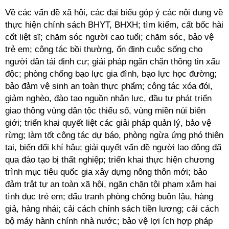
Về các vấn đề xã hội, các đại biểu góp ý các nội dung về
thực hiện chính sách BHYT, BHXH; tìm kiếm, cất bốc hài
cốt liệt sĩ; chăm sóc người cao tuổi; chăm sóc, bảo vệ
trẻ em; công tác bồi thường, ổn định cuộc sống cho
người dân tái định cư; giải pháp ngăn chặn thông tin xấu
độc; phòng chống bạo lực gia đình, bạo lực học đường;
bảo đảm vệ sinh an toàn thực phẩm; công tác xóa đói,
giảm nghèo, đào tạo nguồn nhân lực, đầu tư phát triển
giao thông vùng dân tộc thiểu số, vùng miền núi biên
giới; triển khai quyết liệt các giải pháp quản lý, bảo vệ
rừng; làm tốt công tác dự báo, phòng ngừa ứng phó thiên
tai, biến đổi khí hậu; giải quyết vấn đề người lao động đã
qua đào tạo bị thất nghiệp; triển khai thực hiện chương
trình mục tiêu quốc gia xây dựng nông thôn mới; bảo
đảm trật tự an toàn xã hội, ngăn chặn tội phạm xâm hại
tình dục trẻ em; đấu tranh phòng chống buôn lậu, hàng
giả, hàng nhái; cải cách chính sách tiền lương; cải cách
bộ máy hành chính nhà nước; bảo vệ lợi ích hợp pháp