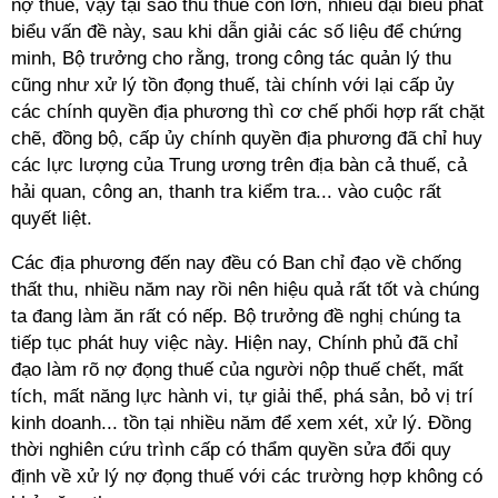
nợ thuế, vậy tại sao thu thuế còn lớn, nhiều đại biểu phát
biểu vấn đề này, sau khi dẫn giải các số liệu để chứng
minh, Bộ trưởng cho rằng, trong công tác quản lý thu
cũng như xử lý tồn đọng thuế, tài chính với lại cấp ủy
các chính quyền địa phương thì cơ chế phối hợp rất chặt
chẽ, đồng bộ, cấp ủy chính quyền địa phương đã chỉ huy
các lực lượng của Trung ương trên địa bàn cả thuế, cả
hải quan, công an, thanh tra kiểm tra... vào cuộc rất
quyết liệt.
Các địa phương đến nay đều có Ban chỉ đạo về chống
thất thu, nhiều năm nay rồi nên hiệu quả rất tốt và chúng
ta đang làm ăn rất có nếp. Bộ trưởng đề nghị chúng ta
tiếp tục phát huy việc này. Hiện nay, Chính phủ đã chỉ
đạo làm rõ nợ đọng thuế của người nộp thuế chết, mất
tích, mất năng lực hành vi, tự giải thể, phá sản, bỏ vị trí
kinh doanh... tồn tại nhiều năm để xem xét, xử lý. Đồng
thời nghiên cứu trình cấp có thẩm quyền sửa đổi quy
định về xử lý nợ đọng thuế với các trường hợp không có