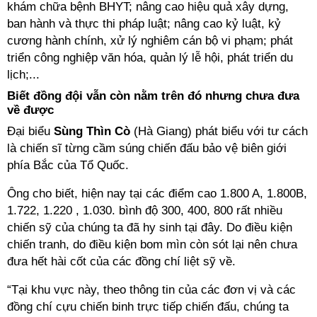
khám chữa bệnh BHYT; nâng cao hiệu quả xây dựng,
ban hành và thực thi pháp luật; nâng cao kỷ luật, kỷ
cương hành chính, xử lý nghiêm cán bộ vi phạm; phát
triển công nghiệp văn hóa, quản lý lễ hội, phát triển du
lịch;...
Biết đồng đội vẫn còn nằm trên đó nhưng chưa đưa
về được
Đại biểu
Sùng Thìn Cò
(Hà Giang) phát biểu với tư cách
là chiến sĩ từng cầm súng chiến đấu bảo vệ biên giới
phía Bắc của Tổ Quốc.
Ông cho biết, hiện nay tại các điểm cao 1.800 A, 1.800B,
1.722, 1.220 , 1.030. bình độ 300, 400, 800 rất nhiều
chiến sỹ của chúng ta đã hy sinh tại đây. Do điều kiện
chiến tranh, do điều kiện bom mìn còn sót lại nên chưa
đưa hết hài cốt của các đồng chí liệt sỹ về.
“Tại khu vực này, theo thông tin của các đơn vị và các
đồng chí cựu chiến binh trực tiếp chiến đấu, chúng ta