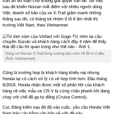
trấn an dư luận chứ không giải quyết vấn đề. Sự việc
sau đó khiến Nissan mất điểm với nhiều người dùng
Việt, doanh số bán của xe X-Trail giảm mạnh những
tháng sau đó, có tháng lọt nhóm ô tô ế ẩm nhất thị
trường Việt Nam, theo
Vietnamnet.
Dòng xe Nissan X-Trail từng vướng lùm xùm về lỗi rò rỉ dầu
(Ảnh:
Vietnamnet
).
Cũng là trường hợp bị khách hàng khiếu nại nhưng
Honda lại có cách xử lý có vẻ hợp tình hơn. Đầu tháng
6/2019, Honda nhận được một số phản hồi của khách
hàng về việc mẫu xe CR-V bị cứng chân phanh khi đang
chạy với chế độ ga tự động (Cruise Control).
Cục Đăng kiểm sau đó đã vào cuộc, yêu cầu Honda Việt
Nam báo cáo bằng văn bản về vấn đề này.