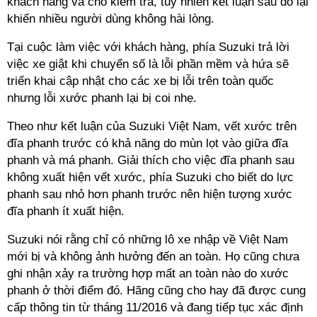
khách hàng và cho kiểm tra, tuy nhiên kết luận sau đó lại
khiến nhiều người dùng không hài lòng.
Tại cuộc làm việc với khách hàng, phía Suzuki trả lời
việc xe giật khi chuyển số là lỗi phần mềm và hứa sẽ
triển khai cập nhật cho các xe bị lỗi trên toàn quốc
nhưng lỗi xước phanh lại bị coi nhẹ.
Theo như kết luận của Suzuki Việt Nam, vết xước trên
đĩa phanh trước có khả năng do mùn lọt vào giữa đĩa
phanh và má phanh. Giải thích cho việc đĩa phanh sau
không xuất hiện vết xước, phía Suzuki cho biết do lực
phanh sau nhỏ hơn phanh trước nên hiện tượng xước
đĩa phanh ít xuất hiện.
Suzuki nói rằng chỉ có những lô xe nhập về Việt Nam
mới bị và không ảnh hưởng đến an toàn. Họ cũng chưa
ghi nhận xảy ra trường hợp mất an toàn nào do xước
phanh ở thời điểm đó. Hãng cũng cho hay đã được cung
cấp thông tin từ tháng 11/2016 và đang tiếp tục xác định