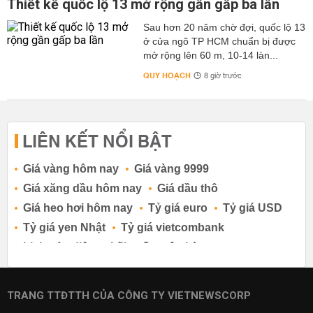
Thiết kế quốc lộ 13 mở rộng gần gấp ba lần
Sau hơn 20 năm chờ đợi, quốc lộ 13
ở cửa ngõ TP HCM chuẩn bị được
mở rộng lên 60 m, 10-14 làn...
QUY HOẠCH
8 giờ trước
LIÊN KẾT NỔI BẬT
Giá vàng hôm nay
Giá vàng 9999
Giá xăng dầu hôm nay
Giá dầu thô
Giá heo hơi hôm nay
Tỷ giá euro
Tỷ giá USD
Tỷ giá yen Nhật
Tỷ giá vietcombank
Lịch cúp điện
Lãi suất ngân hàng
Lãi suất tiết kiệm
Lãi suất tiền gửi
Lãi suất ngân hàng Agribank
TRANG TTĐTTH CỦA CÔNG TY VIETNEWSCORP
Lãi suất ngân hàng Sacombank