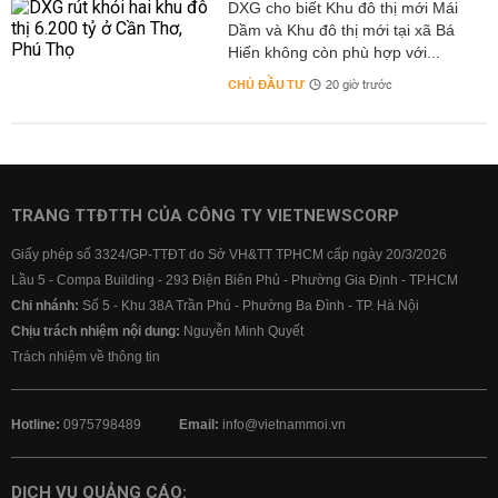
DXG cho biết Khu đô thị mới Mái
Dầm và Khu đô thị mới tại xã Bá
Hiến không còn phù hợp với...
CHỦ ĐẦU TƯ
20 giờ trước
TRANG TTĐTTH CỦA CÔNG TY VIETNEWSCORP
Giấy phép số 3324/GP-TTĐT do Sở VH&TT TPHCM cấp ngày 20/3/2026
Lầu 5 - Compa Building - 293 Điện Biên Phủ - Phường Gia Định - TP.HCM
Chi nhánh:
Số 5 - Khu 38A Trần Phú - Phường Ba Đình - TP. Hà Nội
Chịu trách nhiệm nội dung:
Nguyễn Minh Quyết
Trách nhiệm về thông tin
Hotline:
0975798489
Email:
info@vietnammoi.vn
DỊCH VỤ QUẢNG CÁO: