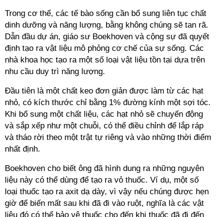
Trong cơ thể, các tế bào sống cần bổ sung liên tục chất
dinh dưỡng và năng lượng, bằng không chúng sẽ tan rã.
Dẫn đầu dự án, giáo sư Boekhoven và cộng sự đã quyết
định tạo ra vật liệu mô phỏng cơ chế của sự sống. Các
nhà khoa học tạo ra một số loại vật liệu tồn tại dựa trên
nhu cầu duy trì năng lượng.
Đầu tiên là một chất keo đơn giản được làm từ các hạt
nhỏ, có kích thước chỉ bằng 1% đường kính một sợi tóc.
Khi bổ sung một chất liệu, các hạt nhỏ sẽ chuyển động
và sắp xếp như một chuỗi, có thể điều chỉnh để lắp ráp
và tháo rời theo một trật tự riêng và vào những thời điểm
nhất định.
Boekhoven cho biết ông đã hình dung ra những nguyên
liệu này có thể dùng để tạo ra vỏ thuốc. Ví dụ, một số
loại thuốc tạo ra axit dạ dày, vì vậy nếu chúng được hẹn
giờ để biến mất sau khi đã đi vào ruột, nghĩa là các vật
liệu đó có thể bảo vệ thuốc cho đến khi thuốc đã đi đến