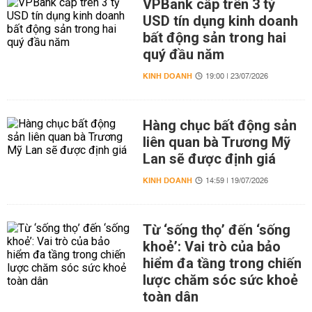
VPBank cấp trên 3 tỷ
USD tín dụng kinh doanh
bất động sản trong hai
quý đầu năm
KINH DOANH
19:00 | 23/07/2026
Hàng chục bất động sản
liên quan bà Trương Mỹ
Lan sẽ được định giá
KINH DOANH
14:59 | 19/07/2026
Từ ‘sống thọ’ đến ‘sống
khoẻ’: Vai trò của bảo
hiểm đa tầng trong chiến
lược chăm sóc sức khoẻ
toàn dân