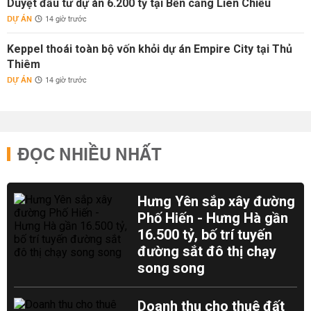
Duyệt đầu tư dự án 6.200 tỷ tại Bến cảng Liên Chiểu
DỰ ÁN
14 giờ trước
Keppel thoái toàn bộ vốn khỏi dự án Empire City tại Thủ
Thiêm
DỰ ÁN
14 giờ trước
ĐỌC NHIỀU NHẤT
Hưng Yên sắp xây đường
Phố Hiến - Hưng Hà gần
16.500 tỷ, bố trí tuyến
đường sắt đô thị chạy
song song
Doanh thu cho thuê đất