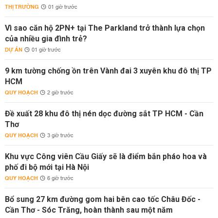
THỊ TRƯỜNG
01 giờ trước
Vì sao căn hộ 2PN+ tại The Parkland trở thành lựa chọn
của nhiều gia đình trẻ?
DỰ ÁN
01 giờ trước
9 km tường chống ồn trên Vành đai 3 xuyên khu đô thị TP
HCM
QUY HOẠCH
2 giờ trước
Đề xuất 28 khu đô thị nén dọc đường sắt TP HCM - Cần
Thơ
QUY HOẠCH
3 giờ trước
Khu vực Công viên Cầu Giấy sẽ là điểm bắn pháo hoa và
phố đi bộ mới tại Hà Nội
QUY HOẠCH
6 giờ trước
Bổ sung 27 km đường gom hai bên cao tốc Châu Đốc -
Cần Thơ - Sóc Trăng, hoàn thành sau một năm