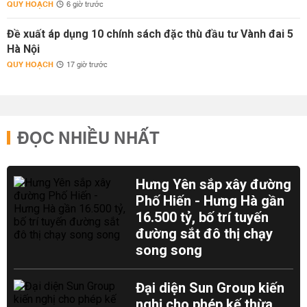
QUY HOẠCH
6 giờ trước
Đề xuất áp dụng 10 chính sách đặc thù đầu tư Vành đai 5
Hà Nội
QUY HOẠCH
17 giờ trước
ĐỌC NHIỀU NHẤT
Hưng Yên sắp xây đường
Phố Hiến - Hưng Hà gần
16.500 tỷ, bố trí tuyến
đường sắt đô thị chạy
song song
Đại diện Sun Group kiến
nghị cho phép kế thừa