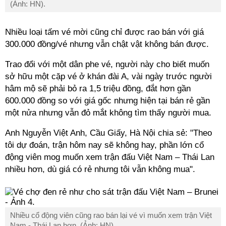
(Ảnh: HN).
Nhiều loại tấm vé mời cũng chỉ được rao bán với giá
300.000 đồng/vé nhưng vẫn chật vật không bán được.
Trao đổi với một dân phe vé, người này cho biết muốn
sở hữu một cặp vé ở khán đài A, vài ngày trước người
hâm mộ sẽ phải bỏ ra 1,5 triệu đồng, đắt hơn gần
600.000 đồng so với giá gốc nhưng hiện tại bán rẻ gần
một nửa nhưng vẫn đỏ mắt không tìm thấy người mua.
Anh Nguyễn Việt Anh, Cầu Giấy, Hà Nội chia sẻ: "Theo
tôi dự đoán, trận hôm nay sẽ không hay, phần lớn cổ
động viên mog muốn xem trận đấu Việt Nam – Thái Lan
nhiều hơn, dù giá có rẻ nhưng tôi vẫn không mua".
Nhiều cổ động viên cũng rao bán lại vé vì muốn xem trận Việt
Nam - Thái Lan hơn. (Ảnh: HN).