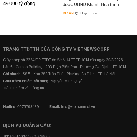
được UBND Khánh Hòa trình...
DỰ ÁN
21 giờ trước
TRANG TTĐTTH CỦA CÔNG TY VIETNEWSCORP
Giấy phép số 3324/GP-TTĐT do Sở VH&TT TPHCM cấp ngày 20/3/2026
Lầu 5 - Compa Building - 293 Điện Biên Phủ - Phường Gia Định - TP.HCM
Chi nhánh:
Số 5 - Khu 38A Trần Phú - Phường Ba Đình - TP. Hà Nội
Chịu trách nhiệm nội dung:
Nguyễn Minh Quyết
Trách nhiệm về thông tin
Hotline:
0975798489
Email:
info@vietnammoi.vn
DỊCH VỤ QUẢNG CÁO:
Tel:
0931589222 (Ms Ngọc)