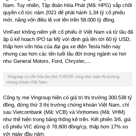
Nam. Tuy nhiên, Tập đoàn Hòa Phát (Mã: HPG) sắp chốt
quyền cổ tức năm 2021 để phát hành 1,34 tỷ cổ phiếu
mới, nâng vốn điều lệ vọt lên trên 58.000 tỷ đồng.
VinFast không niêm yết cổ phiếu ở Việt Nam và từ lâu đã
ấp ủ kế hoạch IPO tại Mỹ với định giá lên tới 60 tỷ USD,
thấp hơn vốn hóa của đại gia xe điện Tesla hiện nay
nhưng cao hơn các tên tuổi lâu đời trong ngành xe hơi
như General Motors, Ford, Chrysler,…
Vingroup có vốn hóa lớn thứ 3 HOSE cũng như toàn thị trường
chứng khoán Việt Nam.
Công ty mẹ Vingroup hiện có giá trị thị trường 300.538 tỷ
đồng, đứng thứ 3 thị trường chứng khoán Việt Nam, chỉ
sau Vietcombank (Mã: VCB) và Vinhomes (Mã: VHM)
như thể hiện trong bảng thống kê trên. Kết phiên 3/6, giá
cổ phiếu VIC dừng ở 78.800 đồng/cp, thấp hơn 17% so
với ngày đầu năm.