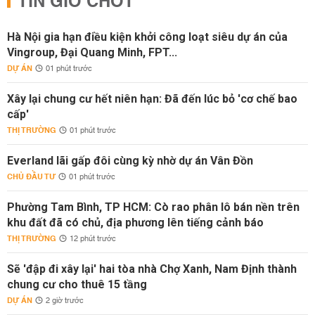
TIN GIỜ CHÓT
Hà Nội gia hạn điều kiện khởi công loạt siêu dự án của
Vingroup, Đại Quang Minh, FPT...
DỰ ÁN
01 phút trước
Xây lại chung cư hết niên hạn: Đã đến lúc bỏ 'cơ chế bao
cấp'
THỊ TRƯỜNG
01 phút trước
Everland lãi gấp đôi cùng kỳ nhờ dự án Vân Đồn
CHỦ ĐẦU TƯ
01 phút trước
Phường Tam Bình, TP HCM: Cò rao phân lô bán nền trên
khu đất đã có chủ, địa phương lên tiếng cảnh báo
THỊ TRƯỜNG
12 phút trước
Sẽ 'đập đi xây lại' hai tòa nhà Chợ Xanh, Nam Định thành
chung cư cho thuê 15 tầng
DỰ ÁN
2 giờ trước