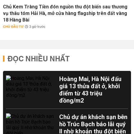
Chủ Kem Tràng Tiền đón nguồn thu đột biến sau thương
vụ thâu tóm Hải Hà, mở cửa hàng flagship trên đất vàng
18 Hàng Bài
CHỦ ĐẦU TƯ
3 giờ trước
ĐỌC NHIỀU NHẤT
Hoàng Mai, Hà Nội đấu
giá 13 thửa đất ở, khởi
điểm từ 43 triệu
đồng/m2
Chủ dự án khách sạn bên
hồ Trúc Bạch báo lãi quý
II nhờ khoản thu đột biến